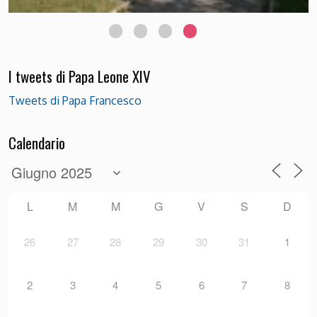
I tweets di Papa Leone XIV
Tweets di Papa Francesco
Calendario
L
M
M
G
V
S
D
26
27
28
29
30
31
1
2
3
4
5
6
7
8