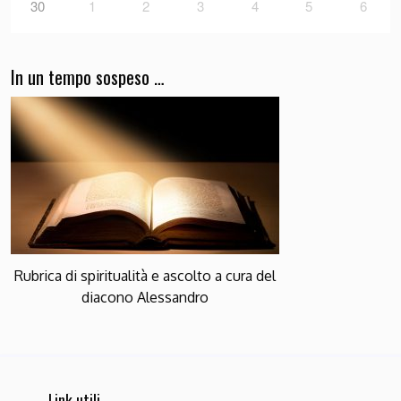
30
1
2
3
4
5
6
In un tempo sospeso …
Rubrica di spiritualità e ascolto a cura del
diacono Alessandro
Link utili