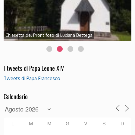
I tweets di Papa Leone XIV
Tweets di Papa Francesco
Calendario
L
M
M
G
V
S
D