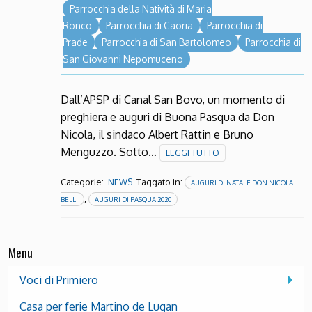
Parrocchia della Natività di Maria
Ronco
Parrocchia di Caoria
Parrocchia di
Prade
Parrocchia di San Bartolomeo
Parrocchia di
San Giovanni Nepomuceno
Dall’APSP di Canal San Bovo, un momento di
preghiera e auguri di Buona Pasqua da Don
Nicola, il sindaco Albert Rattin e Bruno
Menguzzo. Sotto…
LEGGI TUTTO
Categorie:
Taggato in:
NEWS
AUGURI DI NATALE DON NICOLA
,
BELLI
AUGURI DI PASQUA 2020
Menu
Voci di Primiero
Casa per ferie Martino de Lugan