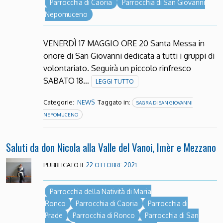
Parrocchia di Caoria
Parrocchia di San Giovanni
Nepomuceno
VENERDÌ 17 MAGGIO ORE 20 Santa Messa in
onore di San Giovanni dedicata a tutti i gruppi di
volontariato. Seguirà un piccolo rinfresco
SABATO 18…
LEGGI TUTTO
Categorie:
Taggato in:
NEWS
SAGRA DI SAN GIOVANNI
NEPOMUCENO
Saluti da don Nicola alla Valle del Vanoi, Imèr e Mezzano
PUBBLICATO IL
22 OTTOBRE 2021
Parrocchia della Natività di Maria
Ronco
Parrocchia di Caoria
Parrocchia di
Prade
Parrocchia di Ronco
Parrocchia di San