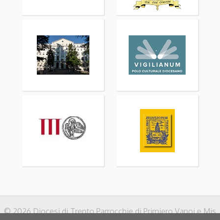
© 2026 Diocesi di Trento Parrocchie di Primiero Vanoi e Mis