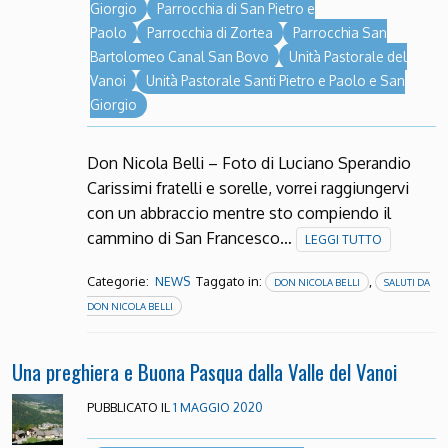
Giorgio
Parrocchia di San Pietro e
Paolo
Parrocchia di Zortea
Parrocchia San
Bartolomeo Canal San Bovo
Unità Pastorale del
Vanoi
Unità Pastorale Santi Pietro e Paolo e San
Giorgio
Don Nicola Belli – Foto di Luciano Sperandio
Carissimi fratelli e sorelle, vorrei raggiungervi
con un abbraccio mentre sto compiendo il
cammino di San Francesco…
LEGGI TUTTO
Categorie:
Taggato in:
,
NEWS
DON NICOLA BELLI
SALUTI DA
DON NICOLA BELLI
Una preghiera e Buona Pasqua dalla Valle del Vanoi
PUBBLICATO IL
1 MAGGIO 2020