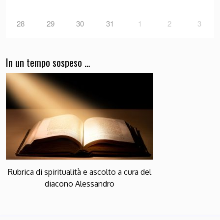
28
29
30
31
1
2
3
In un tempo sospeso …
Rubrica di spiritualità e ascolto a cura del
diacono Alessandro