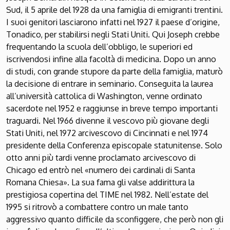
Sud, il 5 aprile del 1928 da una famiglia di emigranti trentini.
I suoi genitori lasciarono infatti nel 1927 il paese d’origine,
Tonadico, per stabilirsi negli Stati Uniti. Qui Joseph crebbe
frequentando la scuola dell’obbligo, le superiori ed
iscrivendosi infine alla facoltà di medicina. Dopo un anno
di studi, con grande stupore da parte della famiglia, maturò
la decisione di entrare in seminario. Conseguita la laurea
all’università cattolica di Washington, venne ordinato
sacerdote nel 1952 e raggiunse in breve tempo importanti
traguardi. Nel 1966 divenne il vescovo più giovane degli
Stati Uniti, nel 1972 arcivescovo di Cincinnati e nel 1974
presidente della Conferenza episcopale statunitense. Solo
otto anni più tardi venne proclamato arcivescovo di
Chicago ed entrò nel «numero dei cardinali di Santa
Romana Chiesa». La sua fama gli valse addirittura la
prestigiosa copertina del TIME nel 1982. Nell’estate del
1995 si ritrovò a combattere contro un male tanto
aggressivo quanto difficile da sconfiggere, che però non gli