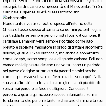
impedì di svolgere fino all’ultimo la sua missione. Quindici
mesi più tardi il cancro si ripresentò e il 14 novembre 1996 il
Cardinale si spense all’età di sessantotto anni.
Nonostante rivestisse ruoli di spicco all’interno della
Chiesa e fosse spesso attorniato da uomini potenti, egli si
contraddistinse sempre per un’umiltà fuori dal comune. Il
cardinale Bernardin verrà sempre ricordato come alto
prelato e sapiente mediatore in grado di trattare argomenti
delicati, quali AIDS ed eutanasia, ma anche e soprattutto
come Joseph, uomo semplice e di grande carisma. Egli non
mancò mai di passare almeno una volta l’anno un periodo
nel paese d’origine attorniato da parenti e amici perchè,
come egli stesso soleva dire “le mie radici sono qui”. Nella
sua vita affrontò con forza d’animo gli ostacoli più difficili,
senza mai perdere la fede nel Signore. Concesse il
perdono a quanti gli mossero accuse infamanti e senza
fondamento che per un istante rischiarono di minare la sua