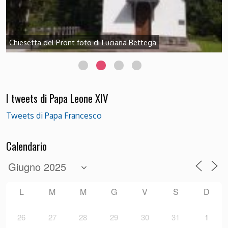
Chiesetta del Pront foto di Luciana Bettega
I tweets di Papa Leone XIV
Tweets di Papa Francesco
Calendario
L
M
M
G
V
S
D
26
27
28
29
30
31
1