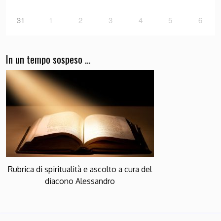
31
1
2
3
4
5
6
In un tempo sospeso …
Rubrica di spiritualità e ascolto a cura del
diacono Alessandro