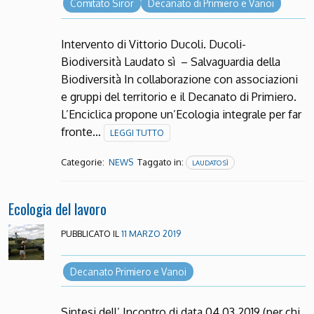
Comitato Siror
Decanato di Primiero e Vanoi
Intervento di Vittorio Ducoli. Ducoli-
Biodiversità Laudato sì – Salvaguardia della
Biodiversità In collaborazione con associazioni
e gruppi del territorio e il Decanato di Primiero.
L’Enciclica propone un’Ecologia integrale per far
fronte…
LEGGI TUTTO
Categorie:
Taggato in:
NEWS
LAUDATO SÌ
Ecologia del lavoro
PUBBLICATO IL
11 MARZO 2019
Decanato Primiero e Vanoi
Sintesi dell’ Incontro di data 04.03.2019 (per chi