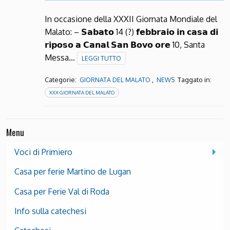
In occasione della XXXII Giornata Mondiale del
Malato: – 𝗦𝗮𝗯𝗮𝘁𝗼 14 (?) 𝗳𝗲𝗯𝗯𝗿𝗮𝗶𝗼 𝗶𝗻 𝗰𝗮𝘀𝗮 𝗱𝗶
𝗿𝗶𝗽𝗼𝘀𝗼 𝗮 𝗖𝗮𝗻𝗮𝗹 𝗦𝗮𝗻 𝗕𝗼𝘃𝗼 𝗼𝗿𝗲 10, Santa
Messa…
LEGGI TUTTO
Categorie:
,
Taggato in:
GIORNATA DEL MALATO
NEWS
XXX GIORNATA DEL MALATO
Menu
Voci di Primiero
Casa per ferie Martino de Lugan
Casa per Ferie Val di Roda
Info sulla catechesi