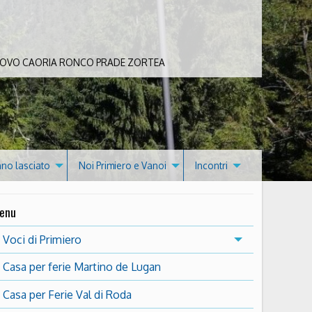
 BOVO CAORIA RONCO PRADE ZORTEA
nno lasciato
Noi Primiero e Vanoi
Incontri
enu
Voci di Primiero
Casa per ferie Martino de Lugan
Casa per Ferie Val di Roda