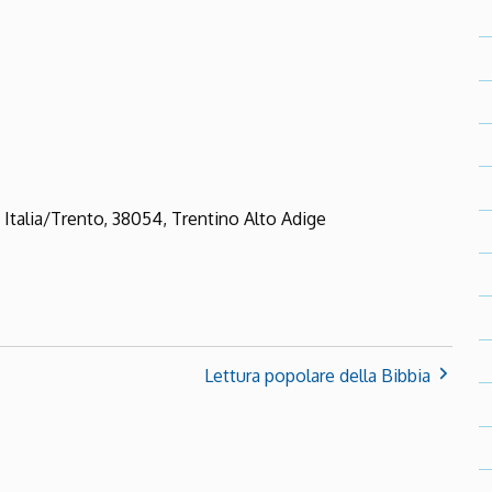
ndar
iCalendar
Office 36
 Italia/Trento, 38054, Trentino Alto Adige
Lettura popolare della Bibbia