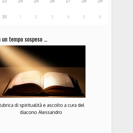
23
24
25
26
27
28
29
30
1
2
3
4
5
6
n un tempo sospeso …
ubrica di spiritualità e ascolto a cura del
diacono Alessandro