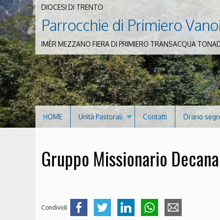
DIOCESI DI TRENTO
Parrocchie di Primiero Vano
IMÈR MEZZANO FIERA DI PRIMIERO TRANSACQUA TONA
HOME
Unità Pastorali
Contatti
Orario segr
Gruppo Missionario Decana
Condividi