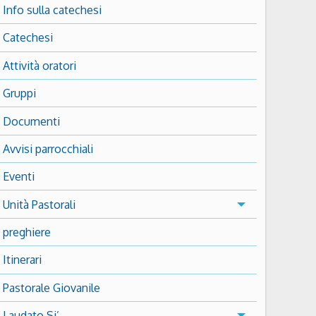
Info sulla catechesi
Catechesi
Attività oratori
5
Outlook Live
Gruppi
Documenti
Avvisi parrocchiali
Eventi
Unità Pastorali
preghiere
Itinerari
Pastorale Giovanile
Laudato Si’