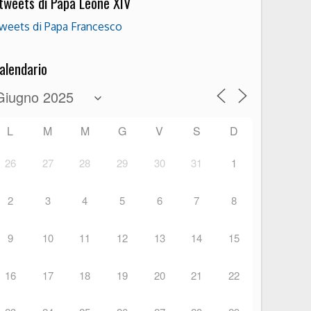
 tweets di Papa Leone XIV
weets di Papa Francesco
alendario
L
M
M
G
V
S
D
26
27
28
29
30
31
1
2
3
4
5
6
7
8
9
10
11
12
13
14
15
16
17
18
19
20
21
22