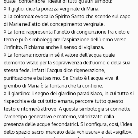
quale “contenitore” ideale di tutti gli altri simboli:
◊ Il giglio: dice la purezza verginale di Maria.
◊ La colomba: evoca lo Spirito Santo che scende sul capo
di Maria nell’atto del concepimento verginale.
◊ La torre: rappresenta l’anello di congiunzione fra cielo e
terra e può simboleggiare l’aspirazione dell’uomo verso
l’infinito. Richiama anche il senso di vigilanza.
◊ La fontana: ricorda in sé il valore dell’acqua quale
elemento vitale per la sopravivenza dell’uomo e della sua
stessa fede. Infatti l’acqua dice rigenerazione,
purificazione e battesimo. Se Cristo è l’acqua viva, il
grembo di Maria è la fontana che la contiene.
◊ Il giardino: il segno del giardino paradisiaco, in cui tutto si
rispecchia e da cui tutto emana, percorre tutto questo
testo e ritornerà altrove. A questa simbologia si connette
l’archetipo generativo e materno, valorizzato dalla
presenza delle acque fecondatrici. Si configura, così, l’idea
dello spazio sacro, marcato dalla «chiusura» e dal «sigillo».