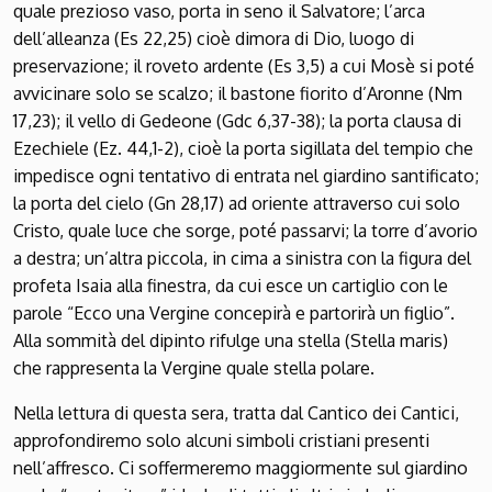
quale prezioso vaso, porta in seno il Salvatore; l’arca
dell’alleanza (Es 22,25) cioè dimora di Dio, luogo di
preservazione; il roveto ardente (Es 3,5) a cui Mosè si poté
avvicinare solo se scalzo; il bastone fiorito d’Aronne (Nm
17,23); il vello di Gedeone (Gdc 6,37-38); la porta clausa di
Ezechiele (Ez. 44,1-2), cioè la porta sigillata del tempio che
impedisce ogni tentativo di entrata nel giardino santificato;
la porta del cielo (Gn 28,17) ad oriente attraverso cui solo
Cristo, quale luce che sorge, poté passarvi; la torre d’avorio
a destra; un’altra piccola, in cima a sinistra con la figura del
profeta Isaia alla finestra, da cui esce un cartiglio con le
parole “Ecco una Vergine concepirà e partorirà un figlio”.
Alla sommità del dipinto rifulge una stella (Stella maris)
che rappresenta la Vergine quale stella polare.
Nella lettura di questa sera, tratta dal Cantico dei Cantici,
approfondiremo solo alcuni simboli cristiani presenti
nell’affresco. Ci soffermeremo maggiormente sul giardino