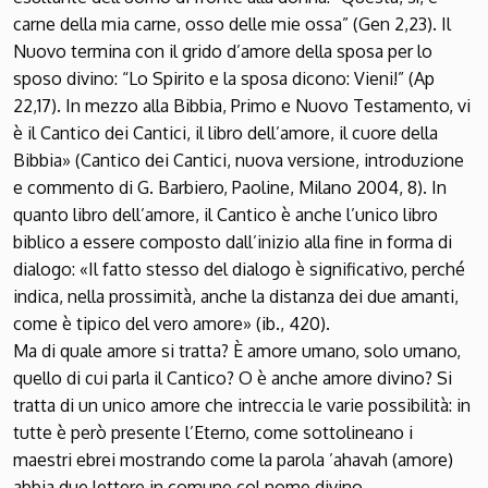
carne della mia carne, osso delle mie ossa” (Gen 2,23). Il
Nuovo termina con il grido d’amore della sposa per lo
sposo divino: “Lo Spirito e la sposa dicono: Vieni!” (Ap
22,17). In mezzo alla Bibbia, Primo e Nuovo Testamento, vi
è il Cantico dei Cantici, il libro dell’amore, il cuore della
Bibbia» (Cantico dei Cantici, nuova versione, introduzione
e commento di G. Barbiero, Paoline, Milano 2004, 8). In
quanto libro dell’amore, il Cantico è anche l’unico libro
biblico a essere composto dall’inizio alla fine in forma di
dialogo: «Il fatto stesso del dialogo è significativo, perché
indica, nella prossimità, anche la distanza dei due amanti,
come è tipico del vero amore» (ib., 420).
Ma di quale amore si tratta? È amore umano, solo umano,
quello di cui parla il Cantico? O è anche amore divino? Si
tratta di un unico amore che intreccia le varie possibilità: in
tutte è però presente l’Eterno, come sottolineano i
maestri ebrei mostrando come la parola ’ahavah (amore)
abbia due lettere in comune col nome divino