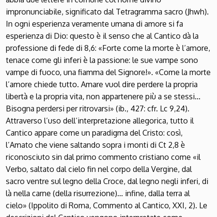
impronunciabile, significato dal Tetragramma sacro (Jhwh).
In ogni esperienza veramente umana di amore si fa
esperienza di Dio: questo è il senso che al Cantico dà la
professione di fede di 8,6: «Forte come la morte è l’amore,
tenace come gli inferi è la passione: le sue vampe sono
vampe di fuoco, una fiamma del Signore!». «Come la morte
l’amore chiede tutto. Amare vuol dire perdere la propria
libertà e la propria vita, non appartenere più a se stessi…
Bisogna perdersi per ritrovarsi» (ib., 427: cfr. Lc 9,24).
Attraverso l’uso dell’interpretazione allegorica, tutto il
Cantico appare come un paradigma del Cristo: così,
l’Amato che viene saltando sopra i monti di Ct 2,8 è
riconosciuto sin dal primo commento cristiano come «il
Verbo, saltato dal cielo fin nel corpo della Vergine, dal
sacro ventre sul legno della Croce, dal legno negli inferi, di
là nella carne (della risurrezione)… infine, dalla terra al
cielo» (Ippolito di Roma, Commento al Cantico, XXI, 2). Le