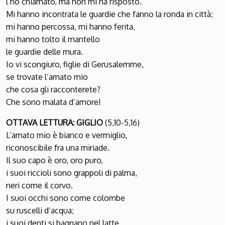
l’ho chiamato, ma non mi ha risposto.
Mi hanno incontrata le guardie che fanno la ronda in città;
mi hanno percossa, mi hanno ferita,
mi hanno tolto il mantello
le guardie delle mura.
Io vi scongiuro, figlie di Gerusalemme,
se trovate l’amato mio
che cosa gli racconterete?
Che sono malata d’amore!
OTTAVA LETTURA: GIGLIO
(5,10-5,16)
L’amato mio è bianco e vermiglio,
riconoscibile fra una miriade.
Il suo capo è oro, oro puro,
i suoi riccioli sono grappoli di palma,
neri come il corvo.
I suoi occhi sono come colombe
su ruscelli d’acqua;
i suoi denti si bagnano nel latte,