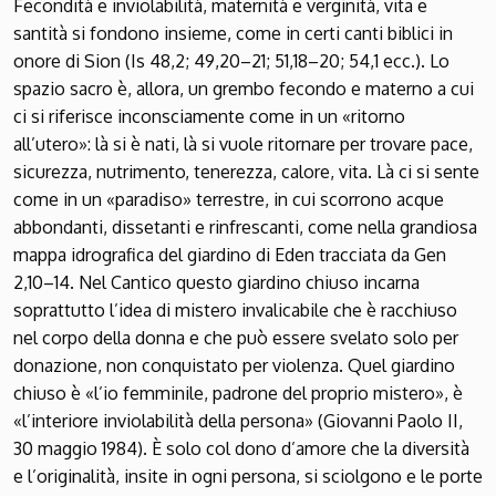
Fecondità e inviolabilità, maternità e verginità, vita e
santità si fondono insieme, come in certi canti biblici in
onore di Sion (Is 48,2; 49,20–21; 51,18–20; 54,1 ecc.). Lo
spazio sacro è, allora, un grembo fecondo e materno a cui
ci si riferisce inconsciamente come in un «ritorno
all’utero»: là si è nati, là si vuole ritornare per trovare pace,
sicurezza, nutrimento, tenerezza, calore, vita. Là ci si sente
come in un «paradiso» terrestre, in cui scorrono acque
abbondanti, dissetanti e rinfrescanti, come nella grandiosa
mappa idrografica del giardino di Eden tracciata da Gen
2,10–14. Nel Cantico questo giardino chiuso incarna
soprattutto l’idea di mistero invalicabile che è racchiuso
nel corpo della donna e che può essere svelato solo per
donazione, non conquistato per violenza. Quel giardino
chiuso è «l’io femminile, padrone del proprio mistero», è
«l’interiore inviolabilità della persona» (Giovanni Paolo II,
30 maggio 1984). È solo col dono d’amore che la diversità
e l’originalità, insite in ogni persona, si sciolgono e le porte