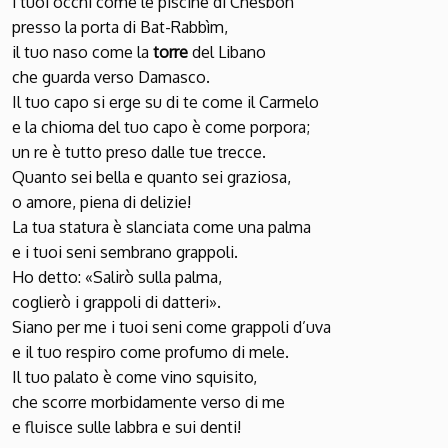
i tuoi occhi come le piscine di Chesbon
presso la porta di Bat-Rabbìm,
il tuo naso come la
torre
del Libano
che guarda verso Damasco.
Il tuo capo si erge su di te come il Carmelo
e la chioma del tuo capo è come porpora;
un re è tutto preso dalle tue trecce.
Quanto sei bella e quanto sei graziosa,
o amore, piena di delizie!
La tua statura è slanciata come una palma
e i tuoi seni sembrano grappoli.
Ho detto: «Salirò sulla palma,
coglierò i grappoli di datteri».
Siano per me i tuoi seni come grappoli d’uva
e il tuo respiro come profumo di mele.
Il tuo palato è come vino squisito,
che scorre morbidamente verso di me
e fluisce sulle labbra e sui denti!