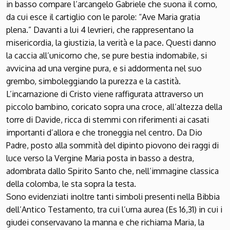
in basso compare l’arcangelo Gabriele che suona il corno,
da cui esce il cartiglio con le parole: “Ave Maria gratia
plena.” Davanti a lui 4 levrieri, che rappresentano la
misericordia, la giustizia, la verità e la pace. Questi danno
la caccia all’unicorno che, se pure bestia indomabile, si
avvicina ad una vergine pura, e si addormenta nel suo
grembo, simboleggiando la purezza e la castità.
L’incarnazione di Cristo viene raffigurata attraverso un
piccolo bambino, coricato sopra una croce, all’altezza della
torre di Davide, ricca di stemmi con riferimenti ai casati
importanti d’allora e che troneggia nel centro. Da Dio
Padre, posto alla sommità del dipinto piovono dei raggi di
luce verso la Vergine Maria posta in basso a destra,
adombrata dallo Spirito Santo che, nell’immagine classica
della colomba, le sta sopra la testa.
Sono evidenziati inoltre tanti simboli presenti nella Bibbia
dell’Antico Testamento, tra cui l’urna aurea (Es 16,31) in cui i
giudei conservavano la manna e che richiama Maria, la