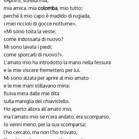
«Aprimi, sorella mia,
mia amica, mia
colomba
, mio tutto;
perché il mio capo è madido di rugiada,
i miei riccioli di gocce notturne».
«Mi sono tolta la veste;
come indossarla di nuovo?
Mi sono lavata i piedi;
come sporcarli di nuovo?».
L’amato mio ha introdotto la mano nella fessura
e le mie viscere fremettero per lui.
Mi sono alzata per aprire al mio amato
e le mie mani stillavano mirra;
fluiva mirra dalle mie dita
sulla maniglia del chiavistello.
Ho aperto allora all’amato mio,
ma l’amato mio se n’era andato, era scomparso.
Io venni meno, per la sua scomparsa;
l’ho cercato, ma non l’ho trovato,