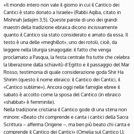
«Il mondo intero non vale il giorno in cui il Cantico dei
Cantici è stato donato a Israele» (Rabbi Aqiba, citato in
Mishnah Jadajim 3,5). Queste parole di uno dei grandi
maestri della tradizione ebraica dicono incisivamente
quanto il Cantico sia stato considerato e amato da essa. Il
testo è una delle «meghillot», uno dei rotoli, cioè, da
leggere nella liturgia sinagogale: il fatto che venga
proclamato a Pasqua, la festa centrale fra tutte che celebra
la liberazione dalla schiavitù d’Egitto e il passaggio del Mar
Rosso, testimonia di quale considerazione goda Shir Ha
Shirim (questo il nome ebraico: il Cantico dei Cantici, il
«Cantico sublime»). Ancora oggi nelle famiglie ebree il
sabato è accolto come la sposa del Cantico (in ebraico
«shabbat» è femminile).
Nella tradizione cristiana il Cantico gode di una stima non
minore: «Beato chi comprende e canta i cantici della Sacra
Scrittura – afferma Origene –, ma ben più beato chi canta e
comprende il Cantico dei Cantici» (Omelia sul Cantico l,l: