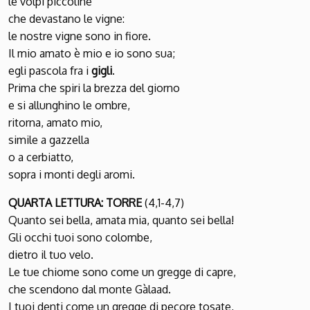
le volpi piccoline
che devastano le vigne:
le nostre vigne sono in fiore.
Il mio amato è mio e io sono sua;
egli pascola fra i
gigli
.
Prima che spiri la brezza del giorno
e si allunghino le ombre,
ritorna, amato mio,
simile a gazzella
o a cerbiatto,
sopra i monti degli aromi.
QUARTA LETTURA: TORRE
(4,1-4,7)
Quanto sei bella, amata mia, quanto sei bella!
Gli occhi tuoi sono colombe,
dietro il tuo velo.
Le tue chiome sono come un gregge di capre,
che scendono dal monte Gàlaad.
I tuoi denti come un gregge di pecore tosate,