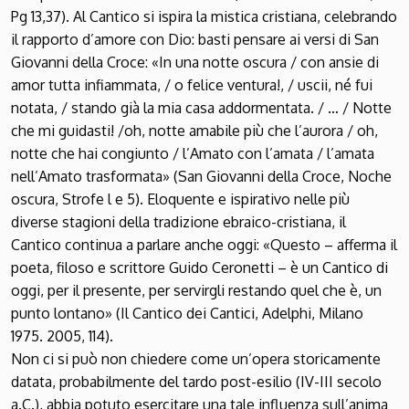
Pg 13,37). Al Cantico si ispira la mistica cristiana, celebrando
il rapporto d’amore con Dio: basti pensare ai versi di San
Giovanni della Croce: «In una notte oscura / con ansie di
amor tutta infiammata, / o felice ventura!, / uscii, né fui
notata, / stando già la mia casa addormentata. / … / Notte
che mi guidasti! /oh, notte amabile più che l’aurora / oh,
notte che hai congiunto / l’Amato con l’amata / l’amata
nell’Amato trasformata» (San Giovanni della Croce, Noche
oscura, Strofe l e 5). Eloquente e ispirativo nelle più
diverse stagioni della tradizione ebraico-cristiana, il
Cantico continua a parlare anche oggi: «Questo – afferma il
poeta, filoso e scrittore Guido Ceronetti – è un Cantico di
oggi, per il presente, per servirgli restando quel che è, un
punto lontano» (Il Cantico dei Cantici, Adelphi, Milano
1975. 2005, 114).
Non ci si può non chiedere come un’opera storicamente
datata, probabilmente del tardo post-esilio (IV-III secolo
a.C.), abbia potuto esercitare una tale influenza sull’anima