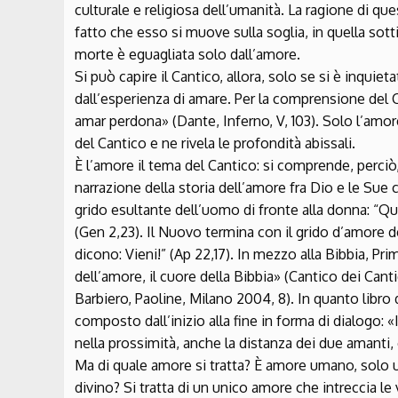
culturale e religiosa dell’umanità. La ragione di qu
fatto che esso si muove sulla soglia, in quella sot
morte è eguagliata solo dall’amore.
Si può capire il Cantico, allora, solo se si è inquieta
dall’esperienza di amare. Per la comprensione del 
amar perdona» (Dante, Inferno, V, 103). Solo l’amor
del Cantico e ne rivela le profondità abissali.
È l’amore il tema del Cantico: si comprende, perciò,
narrazione della storia dell’amore fra Dio e le Sue c
grido esultante dell’uomo di fronte alla donna: “Qu
(Gen 2,23). Il Nuovo termina con il grido d’amore de
dicono: Vieni!” (Ap 22,17). In mezzo alla Bibbia, Pri
dell’amore, il cuore della Bibbia» (Cantico dei Can
Barbiero, Paoline, Milano 2004, 8). In quanto libro d
composto dall’inizio alla fine in forma di dialogo: «
nella prossimità, anche la distanza dei due amanti,
Ma di quale amore si tratta? È amore umano, solo u
divino? Si tratta di un unico amore che intreccia le 