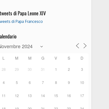
 tweets di Papa Leone XIV
weets di Papa Francesco
alendario
L
M
M
G
V
S
D
28
29
30
31
1
2
3
4
5
6
7
8
9
10
11
12
13
14
15
16
17
18
19
20
21
22
23
24