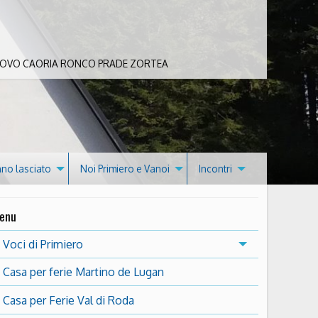
 BOVO CAORIA RONCO PRADE ZORTEA
nno lasciato
Noi Primiero e Vanoi
Incontri
enu
Voci di Primiero
Casa per ferie Martino de Lugan
Casa per Ferie Val di Roda