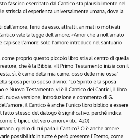
esto fascino esercitato dal Cantico sta plausibilmente nel
tile striscia di esperienza universalmente umana, dove la
ti dall’amore, feriti da esso, attratti, animati o motivati
Cantico vale la legge dell’amore: «Amor che a null’amato
e capisce l’amore: solo l’amore introduce nel santuario
 come proprio questo piccolo libro stia al centro di quella
reature, che è la Bibbia. «Il Primo Testamento inizia con il
esta, sì, è carne della mia carne, osso delle mie ossa”
lla sposa per lo sposo divino: “Lo Spirito e la sposa
mo e Nuovo Testamento, vi è il Cantico dei Cantici, il libro
tici, nuova versione, introduzione e commento di G.
ell’amore, il Cantico è anche l’unico libro biblico a essere
Il fatto stesso del dialogo è significativo, perché indica,
 come è tipico del vero amore» (ib., 420).
mano, quello di cui parla il Cantico? O è anche amore
varie possibilità: in tutte è però presente l’Eterno, come