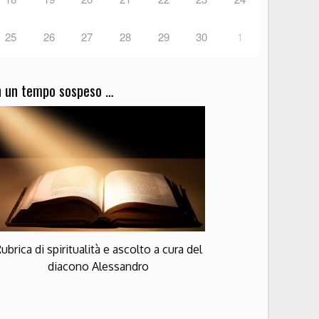
25
26
27
28
29
30
1
n un tempo sospeso …
ubrica di spiritualità e ascolto a cura del
diacono Alessandro