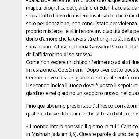
«paradiso» terrestre, in cui scorrono acque abbonda
mappa idrografica del giardino di Eden tracciata da
soprattutto l’idea di mistero invalicabile che è ra
solo per donazione, non conquistato per violenza. 
proprio mistero», è «l’interiore inviolabilità della 
dono d’amore che la diversità e l’originalità, insite
spalancano. Allora, continua Giovanni Paolo II, «la
dell’affidamento di se stessa».
Come non vedere un chiaro riferimento ad altri due 
in relazione al Getsèmani: “Dopo aver detto queste 
Cedron, dove c’era un giardino, nel quale entrò con i
Il secondo indica il luogo dove è posto il sepolcro:
giardino e nel giardino un sepolcro nuovo, nel qual
Fino qua abbiamo presentato l’affresco con alcuni 
qualche chiave di lettura anche al testo biblico che
«Il mondo intero non vale il giorno in cui il Cantico
in Mishnah Jadajim 3,5). Queste parole di uno dei g