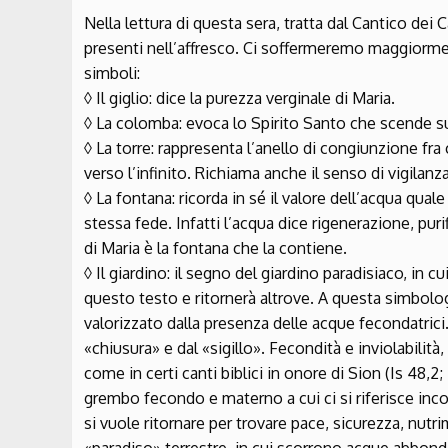
Nella lettura di questa sera, tratta dal Cantico dei 
presenti nell’affresco. Ci soffermeremo maggiormente
simboli:
◊ Il giglio: dice la purezza verginale di Maria.
◊ La colomba: evoca lo Spirito Santo che scende su
◊ La torre: rappresenta l’anello di congiunzione fra
verso l’infinito. Richiama anche il senso di vigilanza
◊ La fontana: ricorda in sé il valore dell’acqua qua
stessa fede. Infatti l’acqua dice rigenerazione, pur
di Maria è la fontana che la contiene.
◊ Il giardino: il segno del giardino paradisiaco, in c
questo testo e ritornerà altrove. A questa simbolo
valorizzato dalla presenza delle acque fecondatrici. 
«chiusura» e dal «sigillo». Fecondità e inviolabilità
come in certi canti biblici in onore di Sion (Is 48,2;
grembo fecondo e materno a cui ci si riferisce incon
si vuole ritornare per trovare pace, sicurezza, nutri