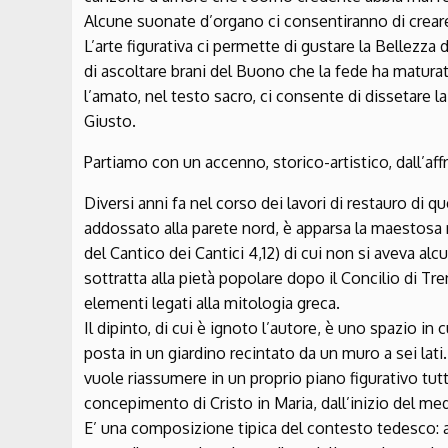
Alcune suonate d’organo ci consentiranno di creare 
L’arte figurativa ci permette di gustare la Bellezza 
di ascoltare brani del Buono che la fede ha maturato
l’amato, nel testo sacro, ci consente di dissetare l
Giusto.
Partiamo con un accenno, storico-artistico, dall’af
Diversi anni fa nel corso dei lavori di restauro di q
addossato alla parete nord, è apparsa la maestosa r
del Cantico dei Cantici 4,12) di cui non si aveva a
sottratta alla pietà popolare dopo il Concilio di Tr
elementi legati alla mitologia greca.
Il dipinto, di cui è ignoto l’autore, è uno spazio in
posta in un giardino recintato da un muro a sei lati
vuole riassumere in un proprio piano figurativo t
concepimento di Cristo in Maria, dall’inizio del me
E’ una composizione tipica del contesto tedesco: a