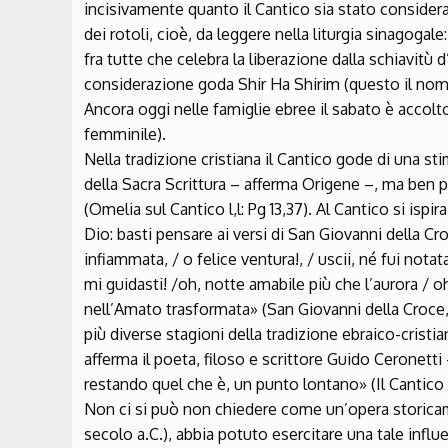
incisivamente quanto il Cantico sia stato considera
dei rotoli, cioè, da leggere nella liturgia sinagogal
fra tutte che celebra la liberazione dalla schiavitù
considerazione goda Shir Ha Shirim (questo il nome 
Ancora oggi nelle famiglie ebree il sabato è accol
femminile).
Nella tradizione cristiana il Cantico gode di una s
della Sacra Scrittura – afferma Origene –, ma ben p
(Omelia sul Cantico l,l: Pg 13,37). Al Cantico si ispi
Dio: basti pensare ai versi di San Giovanni della Cr
infiammata, / o felice ventura!, / uscii, né fui not
mi guidasti! /oh, notte amabile più che l’aurora / 
nell’Amato trasformata» (San Giovanni della Croce, 
più diverse stagioni della tradizione ebraico-cristi
afferma il poeta, filoso e scrittore Guido Ceronetti –
restando quel che è, un punto lontano» (Il Cantico d
Non ci si può non chiedere come un’opera storicame
secolo a.C.), abbia potuto esercitare una tale influe