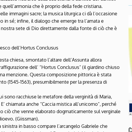
quell’armonia che è proprio della fede cristiana.
delle immagini sacre; la musica liturgica ci dà l’occasione
 in sé; infine, il dialogo che emerge tra l’amata e
a nostra sete di Dio direttamente dalla fonte di ciò che è
fresco dell’Hortus Conclusus
uesta chiesa, smontato l’altare dell’Assunta allora
affigurazione dell’ “Hortus Conclusus” (il giardino chiuso
lcuna menzione. Questa composizione pittorica è stata
ento (1545-1563), presumibilmente per la presenza di
 cui sono racchiuse le metafore della verginità di Maria,
. E’ chiamata anche “Caccia mistica all’unicorno”, perché
utto ciò che venne elaborato dogmaticamente sul verginale
dioevo. (Giissman).
 sinistra in basso compare l’arcangelo Gabriele che
C