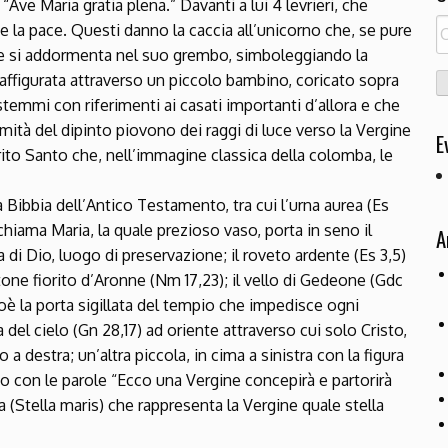
 “Ave Maria gratia plena.” Davanti a lui 4 levrieri, che
R
à e la pace. Questi danno la caccia all’unicorno che, se pure
pe
, e si addormenta nel suo grembo, simboleggiando la
 raffigurata attraverso un piccolo bambino, coricato sopra
i stemmi con riferimenti ai casati importanti d’allora e che
ità del dipinto piovono dei raggi di luce verso la Vergine
E
rito Santo che, nell’immagine classica della colomba, le
a Bibbia dell’Antico Testamento, tra cui l’urna aurea (Es
ichiama Maria, la quale prezioso vaso, porta in seno il
A
a di Dio, luogo di preservazione; il roveto ardente (Es 3,5)
tone fiorito d’Aronne (Nm 17,23); il vello di Gedeone (Gdc
cioè la porta sigillata del tempio che impedisce ogni
a del cielo (Gn 28,17) ad oriente attraverso cui solo Cristo,
 a destra; un’altra piccola, in cima a sinistra con la figura
glio con le parole “Ecco una Vergine concepirà e partorirà
la (Stella maris) che rappresenta la Vergine quale stella