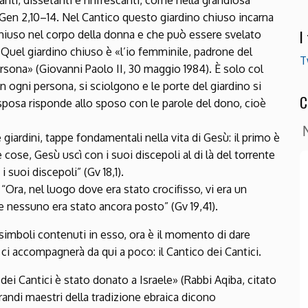
nti, dissetanti e rinfrescanti, come nella grandiosa
 Gen 2,10–14. Nel Cantico questo giardino chiuso incarna
I
cchiuso nel corpo della donna e che può essere svelato
Quel giardino chiuso è «l’io femminile, padrone del
T
persona» (Giovanni Paolo II, 30 maggio 1984). È solo col
 in ogni persona, si sciolgono e le porte del giardino si
C
 sposa risponde allo sposo con le parole del dono, cioè
giardini, tappe fondamentali nella vita di Gesù: il primo è
cose, Gesù uscì con i suoi discepoli al di là del torrente
 suoi discepoli” (Gv 18,1).
 “Ora, nel luogo dove era stato crocifisso, vi era un
e nessuno era stato ancora posto” (Gv 19,41).
simboli contenuti in esso, ora è il momento di dare
 ci accompagnerà da qui a poco: il Cantico dei Cantici.
 dei Cantici è stato donato a Israele» (Rabbi Aqiba, citato
randi maestri della tradizione ebraica dicono