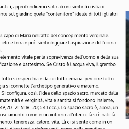
Cantici, approfondiremo solo alcuni simboli cristiani
 sul giardino quale “contenitore” ideale di tutti gli altri
l capo di Maria nell’atto del concepimento verginale.
 cielo e terra e può simboleggiare l’aspirazione dell’uomo
.
le elemento vitale per la sopravivenza dell’uomo e della sua
ificazione e battesimo. Se Cristo è l’acqua viva, il grembo
ui tutto si rispecchia e da cui tutto emana, percorre tutto
gia si connette l’archetipo generativo e materno,
Si configura, così, l’idea dello spazio sacro, marcato dalla
, maternità e verginità, vita e santità si fondono insieme,
 49,20–21; 51,18–20; 54,1 ecc.). Lo spazio sacro è, allora, un
sciamente come in un «ritorno all’utero»: là si è nati, là
mento, tenerezza, calore, vita. Là ci si sente come in un