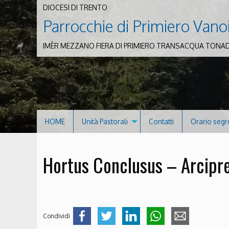
DIOCESI DI TRENTO
Parrocchie di Primiero Vano
IMÈR MEZZANO FIERA DI PRIMIERO TRANSACQUA TONA
HOME
Unità Pastorali
Contatti
Orario segr
Hortus Conclusus – Arcipre
Condividi