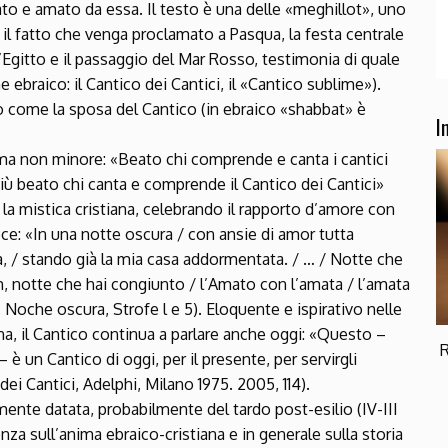
to e amato da essa. Il testo è una delle «meghillot», uno
e: il fatto che venga proclamato a Pasqua, la festa centrale
 d’Egitto e il passaggio del Mar Rosso, testimonia di quale
ebraico: il Cantico dei Cantici, il «Cantico sublime»).
to come la sposa del Cantico (in ebraico «shabbat» è
I
tima non minore: «Beato chi comprende e canta i cantici
iù beato chi canta e comprende il Cantico dei Cantici»
ra la mistica cristiana, celebrando il rapporto d’amore con
oce: «In una notte oscura / con ansie di amor tutta
ata, / stando già la mia casa addormentata. / … / Notte che
oh, notte che hai congiunto / l’Amato con l’amata / l’amata
Noche oscura, Strofe l e 5). Eloquente e ispirativo nelle
ana, il Cantico continua a parlare anche oggi: «Questo –
R
 è un Cantico di oggi, per il presente, per servirgli
ei Cantici, Adelphi, Milano 1975. 2005, 114).
nte datata, probabilmente del tardo post-esilio (IV-III
nza sull’anima ebraico-cristiana e in generale sulla storia