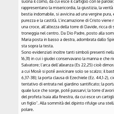
suona il corno, da cui esce il cartiglio con le parole:
rappresentano la misericordia, la giustizia, la verit
bestia indomabile, si avvicina ad una vergine pura
purezza e la castità. L’incarnazione di Cristo viene
una croce, all’altezza della torre di Davide, ricca d
troneggia nel centro. Da Dio Padre, posto alla somm
Maria posta in basso a destra, adombrata dallo Spi
sta sopra la testa.
Sono evidenziati inoltre tanti simboli presenti nell
16,31) in cui i giudei conservavano la manna e che r
Salvatore; l’arca dell’alleanza (Es 22,25) cioè dimor
a cui Mosè si poté avvicinare solo se scalzo; il bas
6,37-38); la porta clausa di Ezechiele (Ez. 44,1-2), 
tentativo di entrata nel giardino santificato; la port
quale luce che sorge, poté passarvi; la torre d’avorio
del profeta Isaia alla finestra, da cui esce un carti
un figlio”. Alla sommità del dipinto rifulge una stel
polare.