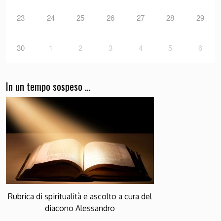
23
24
25
26
27
28
29
30
1
2
3
4
5
6
In un tempo sospeso …
Rubrica di spiritualità e ascolto a cura del
diacono Alessandro