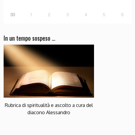
30
1
2
3
4
5
6
In un tempo sospeso …
Rubrica di spiritualità e ascolto a cura del
diacono Alessandro