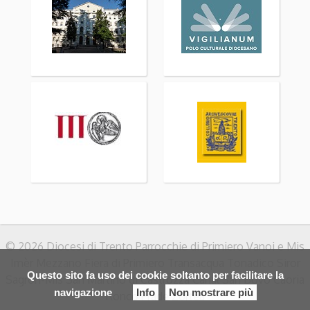
© 2026 Diocesi di Trento Parrocchie di Primiero Vanoi e Mis
Imèr Mezzano Fiera di Primiero Transacqua Tonadico Siror
Questo sito fa uso dei cookie soltanto per facilitare la
Sagron-Mis San Martino di Castrozza Canal San Bovo Caoria
navigazione
Info
Non mostrare più
Ronco Prade Zortea