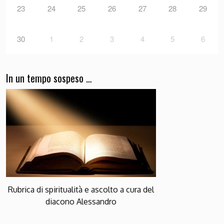
23
24
25
26
27
28
29
30
1
2
3
4
5
6
In un tempo sospeso …
Rubrica di spiritualità e ascolto a cura del
diacono Alessandro