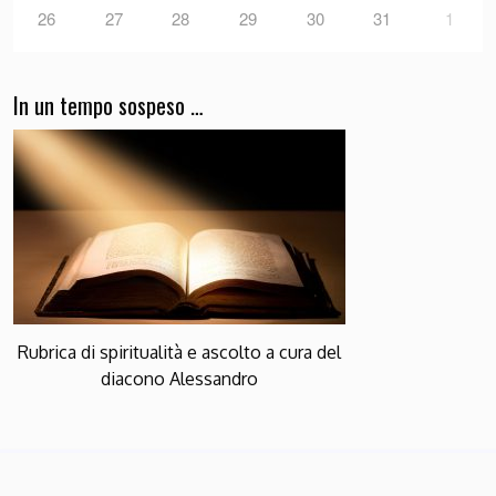
26
27
28
29
30
31
1
In un tempo sospeso …
Rubrica di spiritualità e ascolto a cura del
diacono Alessandro