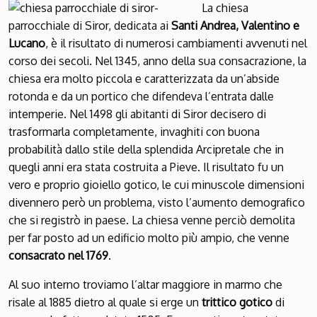
La chiesa
parrocchiale di Siror, dedicata ai
Santi Andrea, Valentino e
Lucano
, è il risultato di numerosi cambiamenti avvenuti nel
corso dei secoli. Nel 1345, anno della sua consacrazione, la
chiesa era molto piccola e caratterizzata da un’abside
rotonda e da un portico che difendeva l’entrata dalle
intemperie. Nel 1498 gli abitanti di Siror decisero di
trasformarla completamente, invaghiti con buona
probabilità dallo stile della splendida Arcipretale che in
quegli anni era stata costruita a Pieve. Il risultato fu un
vero e proprio gioiello gotico, le cui minuscole dimensioni
divennero però un problema, visto l’aumento demografico
che si registrò in paese. La chiesa venne perciò demolita
per far posto ad un edificio molto più ampio, che venne
consacrato nel 1769
.
Al suo interno troviamo l’altar maggiore in marmo che
risale al 1885 dietro al quale si erge un
trittico gotico
di