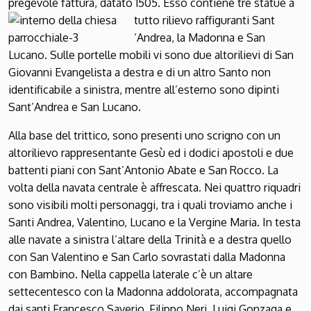
pregevole fattura, datato 1505. Esso contiene tre statue a
tutto rilievo raffiguranti Sant
‘Andrea, la Madonna e San
Lucano. Sulle portelle mobili vi sono due altorilievi di San
Giovanni Evangelista a destra e di un altro Santo non
identificabile a sinistra, mentre all’esterno sono dipinti
Sant’Andrea e San Lucano.
Alla base del trittico, sono presenti uno scrigno con un
altorilievo rappresentante Gesù ed i dodici apostoli e due
battenti piani con Sant’Antonio Abate e San Rocco. La
volta della navata centrale è affrescata. Nei quattro riquadri
sono visibili molti personaggi, tra i quali troviamo anche i
Santi Andrea, Valentino, Lucano e la Vergine Maria. In testa
alle navate a sinistra l’altare della Trinità e a destra quello
con San Valentino e San Carlo sovrastati dalla Madonna
con Bambino. Nella cappella laterale c’è un altare
settecentesco con la Madonna addolorata, accompagnata
dai santi Francesco Saverio, Filippo Neri, Luigi Gonzaga e