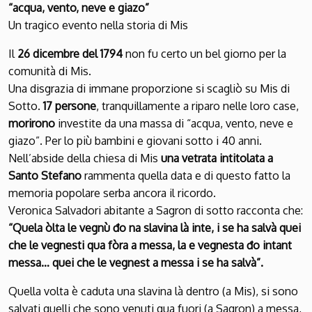
“acqua, vento, neve e giazo”
Un tragico evento nella storia di Mis
Il
26 dicembre del 1794
non fu certo un bel giorno per la
comunità di Mis.
Una disgrazia di immane proporzione si scagliò su Mis di
Sotto.
17 persone
, tranquillamente a riparo nelle loro case,
morirono
investite da una massa di “acqua, vento, neve e
giazo”. Per lo più bambini e giovani sotto i 40 anni.
Nell’abside della chiesa di Mis
una vetrata intitolata a
Santo Stefano
rammenta quella data e di questo fatto la
memoria popolare serba ancora il ricordo.
Veronica Salvadori abitante a Sagron di sotto racconta che:
“Quela òlta le vegnù đo na slavina là inte, i se ha salvà quei
che le vegnesti qua fòra a messa, la e vegnesta đo intant
messa… quei che le vegnest a messa i se ha salvà”.
Quella volta è caduta una slavina là dentro (a Mis), si sono
salvati quelli che sono venuti qua fuori (a Sagron) a messa,