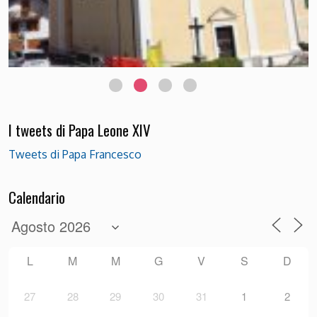
Chiesetta del Pront foto di Luciana Bettega
I tweets di Papa Leone XIV
Tweets di Papa Francesco
Calendario
L
M
M
G
V
S
D
27
28
29
30
31
1
2