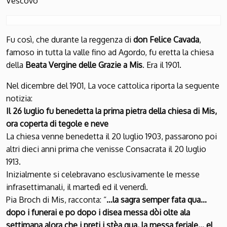
Vescovo
Fu così, che durante la reggenza di
don Felice Cavada
,
famoso in tutta la valle fino ad Agordo, fu eretta la chiesa
della
Beata Vergine delle Grazie a Mis
. Era il 1901.
Nel dicembre del 1901, La voce cattolica riporta la seguente
notizia:
Il 26 luglio fu benedetta la prima pietra della chiesa di Mis,
ora coperta di tegole e neve
La chiesa venne benedetta il 20 luglio 1903, passarono poi
altri dieci anni prima che venisse Consacrata il 20 luglio
1913.
Inizialmente si celebravano esclusivamente le messe
infrasettimanali, il martedì ed il venerdì.
Pia Broch di Mis, racconta: “
…la sagra semper fata qua…
dopo i funerai e po dopo i disea messa dòi olte ala
settimana alora che i preti i stèa qua, la messa feriale… el