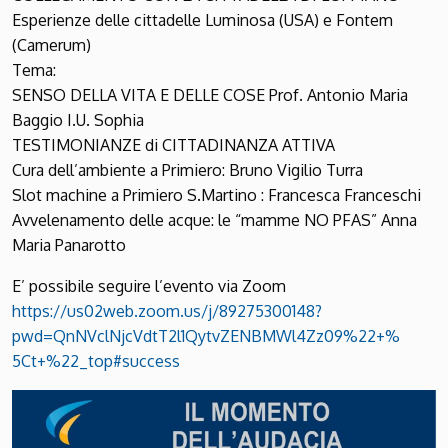
Esperienze delle cittadelle Luminosa (USA) e Fontem
(Camerum)
Tema:
SENSO DELLA VITA E DELLE COSE Prof. Antonio Maria
Baggio I.U. Sophia
TESTIMONIANZE di CITTADINANZA ATTIVA
Cura dell’ambiente a Primiero: Bruno Vigilio Turra
Slot machine a Primiero S.Martino : Francesca Franceschi
Avvelenamento delle acque: le “mamme NO PFAS” Anna
Maria Panarotto
E’ possibile seguire l’evento via Zoom
https://us02web.zoom.us/j/
89275300148?
pwd=QnNVclNjcVd
tT2l1QytvZENBMWl4Zz09%22+%
5Ct+%22_top#success