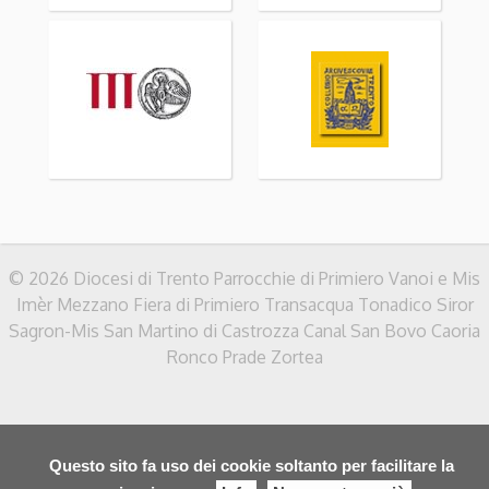
© 2026 Diocesi di Trento Parrocchie di Primiero Vanoi e Mis
Imèr Mezzano Fiera di Primiero Transacqua Tonadico Siror
Sagron-Mis San Martino di Castrozza Canal San Bovo Caoria
Ronco Prade Zortea
Questo sito fa uso dei cookie soltanto per facilitare la