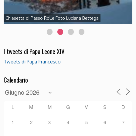
Chiesetta di Passo Rolle Foto Luciana Bettega
I tweets di Papa Leone XIV
Tweets di Papa Francesco
Calendario
L
M
M
G
V
S
D
1
2
3
4
5
6
7