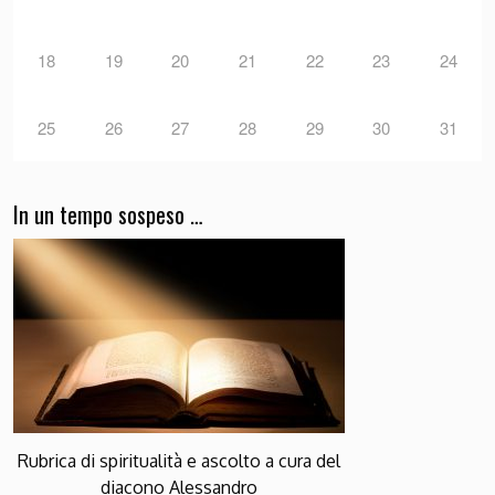
18
19
20
21
22
23
24
25
26
27
28
29
30
31
In un tempo sospeso …
Rubrica di spiritualità e ascolto a cura del
diacono Alessandro