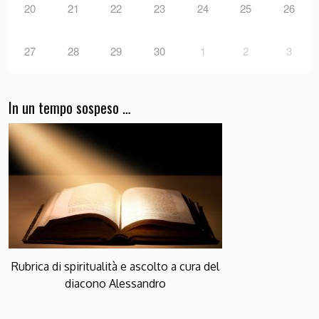
20
21
22
23
24
25
26
27
28
29
30
1
2
3
In un tempo sospeso …
Rubrica di spiritualità e ascolto a cura del
diacono Alessandro