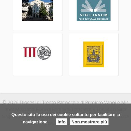
© 2026 Diocesi di Trento Parrocchie di Primiero Vanoi e Mis
Imèr Mezzano Fiera di Primiero Transacqua Tonadico Siror
Questo sito fa uso dei cookie soltanto per facilitare la
Sagron-Mis San Martino di Castrozza Canal San Bovo Caoria
navigazione
Info
Non mostrare più
Ronco Prade Zortea