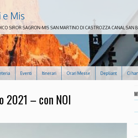
i e Mis
DICO SIROR SAGRON-MIS SAN MARTINO DI CASTROZZA CANAL SAN
eteria
Eventi
Itinerari
Orari Messe
Depliant
Ci ha
M
co 2021 – con NOI