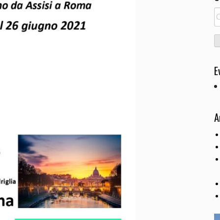
R
pe
E
A