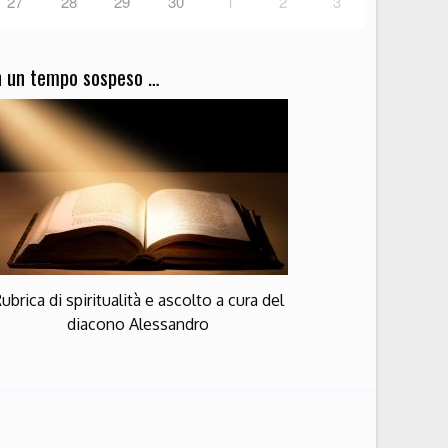
27
28
29
30
1
2
3
n un tempo sospeso …
ubrica di spiritualità e ascolto a cura del
diacono Alessandro