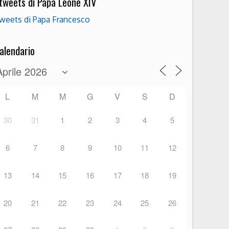
 tweets di Papa Leone XIV
weets di Papa Francesco
alendario
L
M
M
G
V
S
D
30
31
1
2
3
4
5
6
7
8
9
10
11
12
13
14
15
16
17
18
19
20
21
22
23
24
25
26