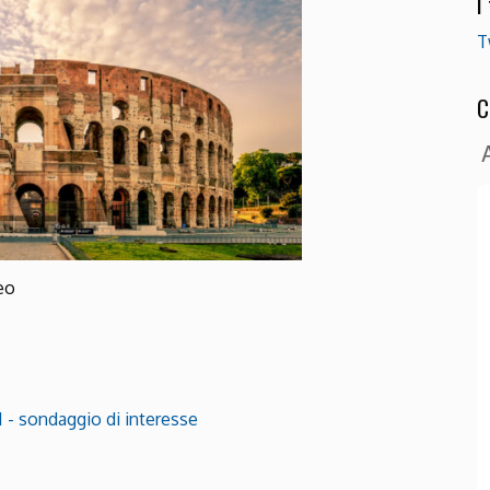
I
T
C
eo
 - sondaggio di interesse