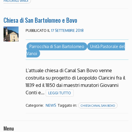
PASTORALE VANOI
Chiesa di San Bartolomeo e Bovo
PUBBLICATO IL
17 SETTEMBRE 2018
Parrocchia di San Bartolomeo
Unità Pastorale del
Vanoi
L’attuale chiesa di Canal San Bovo venne
costruita su progetto di Leopoldo Claricini fra il
1839 ed il 1850 dai maestri muratori Giovanni
Conti e…
LEGGI TUTTO
Categorie:
Taggato in:
NEWS
CHIESA CANAL SAN BOVO
Menu