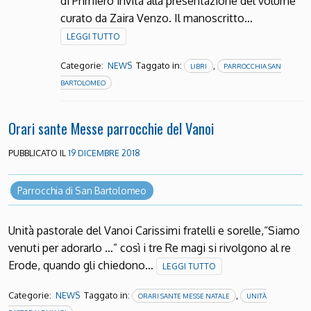
di Primiero invita alla presentazione del volume
curato da Zaira Venzo. Il manoscritto…
LEGGI TUTTO
Categorie:
Taggato in:
,
NEWS
LIBRI
PARROCCHIA SAN
BARTOLOMEO
Orari sante Messe parrocchie del Vanoi
PUBBLICATO IL
19 DICEMBRE 2018
Parrocchia di San Bartolomeo
Unità pastorale del Vanoi Carissimi fratelli e sorelle,“Siamo
venuti per adorarlo …” così i tre Re magi si rivolgono al re
Erode, quando gli chiedono…
LEGGI TUTTO
Categorie:
Taggato in:
,
NEWS
ORARI SANTE MESSE NATALE
UNITÀ