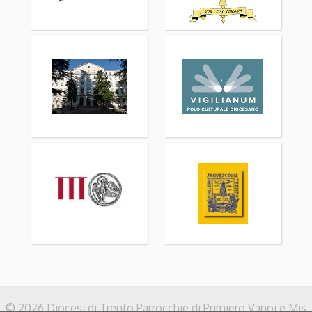
© 2026 Diocesi di Trento Parrocchie di Primiero Vanoi e Mis