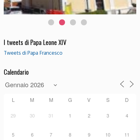
I tweets di Papa Leone XIV
Tweets di Papa Francesco
Calendario
L
M
M
G
V
S
D
29
30
31
1
2
3
4
5
6
7
8
9
10
11