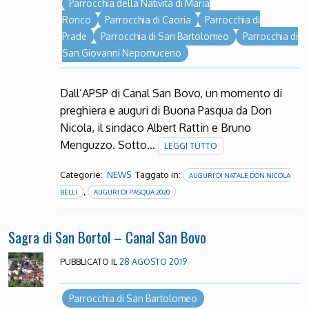
Parrocchia della Natività di Maria
Ronco
Parrocchia di Caoria
Parrocchia di
Prade
Parrocchia di San Bartolomeo
Parrocchia di
San Giovanni Nepomuceno
Dall’APSP di Canal San Bovo, un momento di
preghiera e auguri di Buona Pasqua da Don
Nicola, il sindaco Albert Rattin e Bruno
Menguzzo. Sotto…
LEGGI TUTTO
Categorie:
Taggato in:
NEWS
AUGURI DI NATALE DON NICOLA
,
BELLI
AUGURI DI PASQUA 2020
Sagra di San Bortol – Canal San Bovo
PUBBLICATO IL
28 AGOSTO 2019
Parrocchia di San Bartolomeo