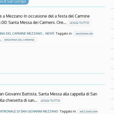
ia di San Giorgio
e a Mezzano In occasione del a festa del Carmine
10.00: Santa Messa dei Carmeni. Ore…
LEGGI TUTTO
,
Taggato in:
NA DEL CARMINE MEZZANO
NEWS
MADONNA DEI
,
MADONNA DEL CARMINE
an Giovanni Battista. Santa Messa alla cappella di San
ulla chiesetta di san…
LEGGI TUTTO
Taggato in:
PATRONALE DI SAN GIOVANNI MEZZANO
MEZZANO SAN