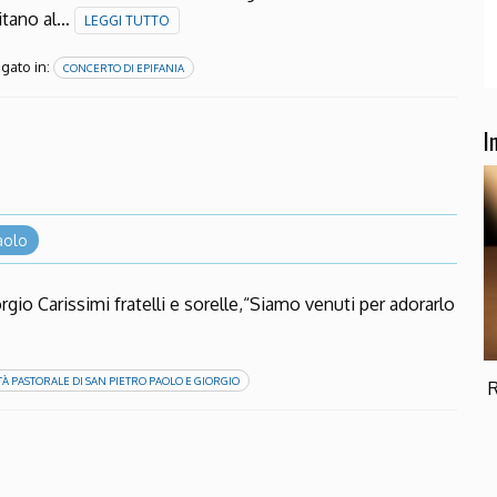
vitano al…
LEGGI TUTTO
gato in:
CONCERTO DI EPIFANIA
I
Paolo
rgio Carissimi fratelli e sorelle,“Siamo venuti per adorarlo
TÀ PASTORALE DI SAN PIETRO PAOLO E GIORGIO
R