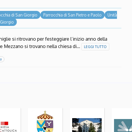
occhia di San Giorgio
Parrocchia di San Pietro e Paolo
Unità
 Giorgio
glie si ritrovano per festeggiare l’inizio anno della
r e Mezzano si trovano nella chiesa di…
LEGGI TUTTO
SI