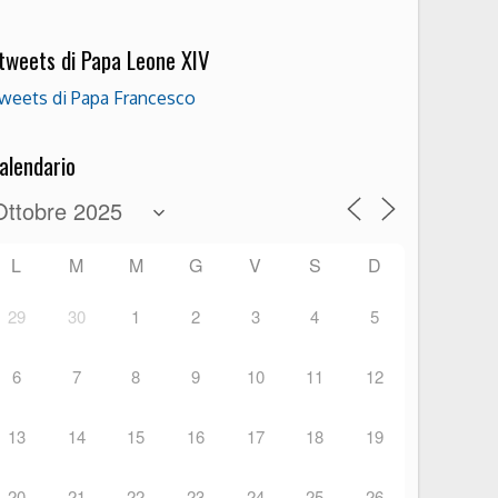
 tweets di Papa Leone XIV
weets di Papa Francesco
alendario
L
M
M
G
V
S
D
29
30
1
2
3
4
5
6
7
8
9
10
11
12
13
14
15
16
17
18
19
20
21
22
23
24
25
26