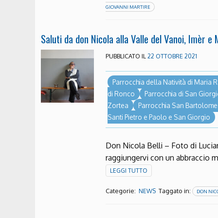
GIOVANNI MARTIRE
Saluti da don Nicola alla Valle del Vanoi, Imèr e
PUBBLICATO IL
22 OTTOBRE 2021
Parrocchia della Natività di Maria
di Ronco
Parrocchia di San Giorg
Zortea
Parrocchia San Bartolom
Santi Pietro e Paolo e San Giorgio
Don Nicola Belli – Foto di Lucian
raggiungervi con un abbraccio 
LEGGI TUTTO
Categorie:
Taggato in:
NEWS
DON NICO