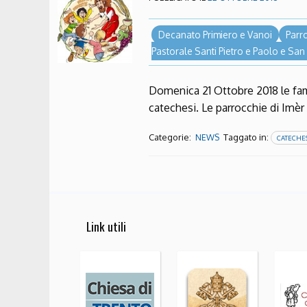
Decanato Primiero e Vanoi
Parr
Pastorale Santi Pietro e Paolo e San
Domenica 21 Ottobre 2018 le fami
catechesi. Le parrocchie di Imè
Categorie:
Taggato in:
NEWS
CATECHE
Link utili