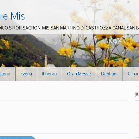
i e Mis
DICO SIROR SAGRON-MIS SAN MARTINO DI CASTROZZA CANAL SAN
eteria
Eventi
Itinerari
Orari Messe
Depliant
Ci ha
M