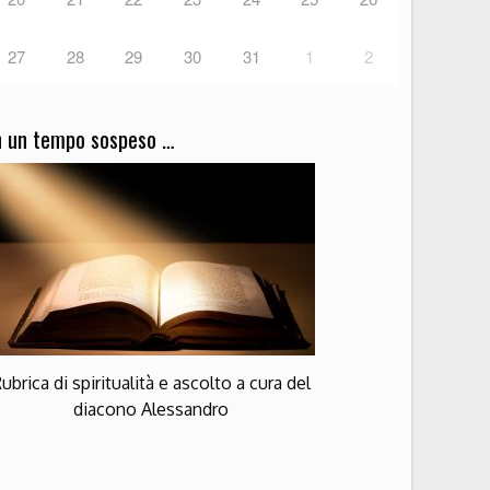
27
28
29
30
31
1
2
n un tempo sospeso …
ubrica di spiritualità e ascolto a cura del
diacono Alessandro