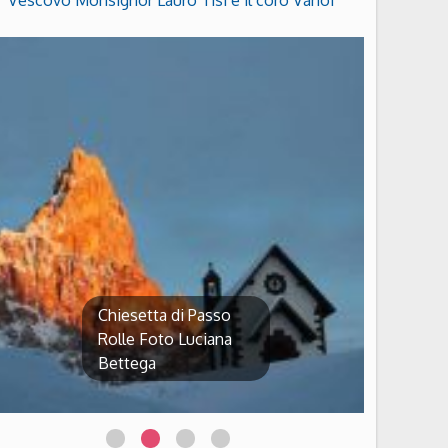
Vescovo Monsignor Lauro Tisi e il coro Vanoi
Chiesetta di Passo
Rolle Foto Luciana
Bettega