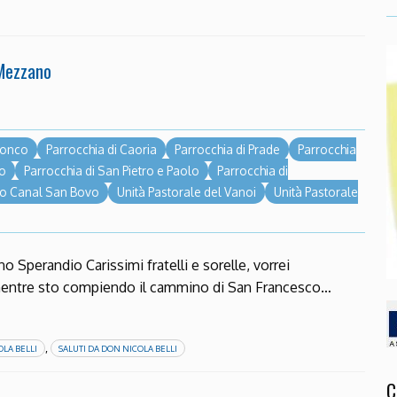
 Mezzano
 Ronco
Parrocchia di Caoria
Parrocchia di Prade
Parrocchia
io
Parrocchia di San Pietro e Paolo
Parrocchia di
eo Canal San Bovo
Unità Pastorale del Vanoi
Unità Pastorale
o Sperandio Carissimi fratelli e sorelle, vorrei
mentre sto compiendo il cammino di San Francesco…
,
LA BELLI
SALUTI DA DON NICOLA BELLI
C