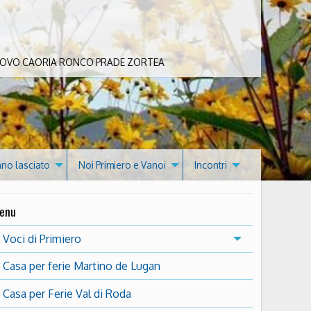
 BOVO CAORIA RONCO PRADE ZORTEA
nno lasciato
Noi Primiero e Vanoi
Incontri
enu
Voci di Primiero
Casa per ferie Martino de Lugan
Casa per Ferie Val di Roda