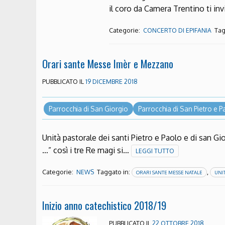
il coro da Camera Trentino ti in
Categorie:
Tag
CONCERTO DI EPIFANIA
Orari sante Messe Imèr e Mezzano
PUBBLICATO IL
19 DICEMBRE 2018
Parrocchia di San Giorgio
Parrocchia di San Pietro e 
Unità pastorale dei santi Pietro e Paolo e di san Gio
…” così i tre Re magi si…
LEGGI TUTTO
Categorie:
Taggato in:
,
NEWS
ORARI SANTE MESSE NATALE
UNI
Inizio anno catechistico 2018/19
PUBBLICATO IL
22 OTTOBRE 2018