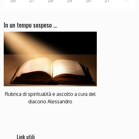
26
27
28
29
30
31
1
In un tempo sospeso …
Rubrica di spiritualità e ascolto a cura del
diacono Alessandro
Link utili