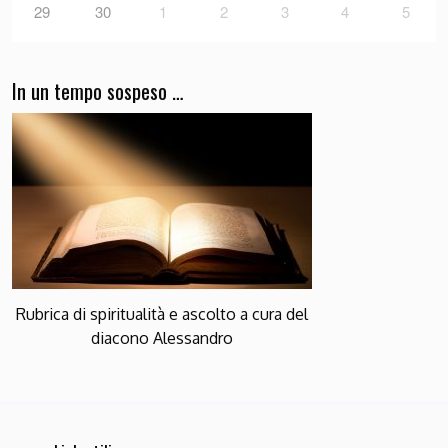
29
30
1
2
3
4
5
In un tempo sospeso …
Rubrica di spiritualità e ascolto a cura del
diacono Alessandro