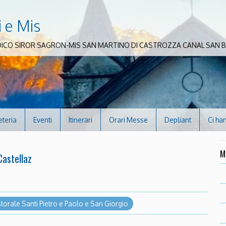
i e Mis
DICO SIROR SAGRON-MIS SAN MARTINO DI CASTROZZA CANAL SAN
eteria
Eventi
Itinerari
Orari Messe
Depliant
Ci ha
M
Castellaz
storale Santi Pietro e Paolo e San Giorgio