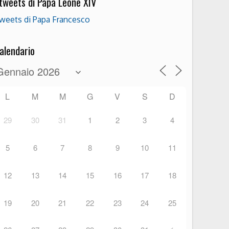
 tweets di Papa Leone XIV
weets di Papa Francesco
alendario
L
M
M
G
V
S
D
29
30
31
1
2
3
4
5
6
7
8
9
10
11
12
13
14
15
16
17
18
19
20
21
22
23
24
25