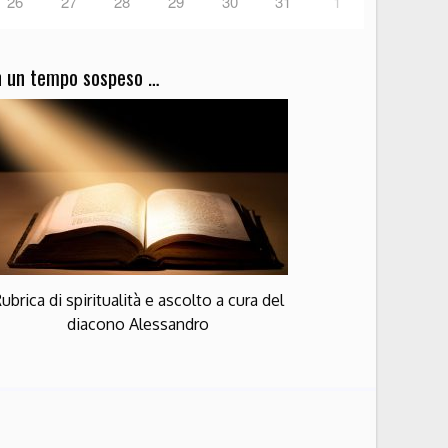
26
27
28
29
30
31
1
n un tempo sospeso …
ubrica di spiritualità e ascolto a cura del
diacono Alessandro