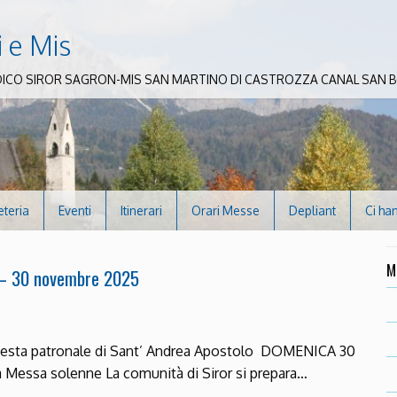
i e Mis
DICO SIROR SAGRON-MIS SAN MARTINO DI CASTROZZA CANAL SAN
eteria
Eventi
Itinerari
Orari Messe
Depliant
Ci ha
M
r – 30 novembre 2025
 Festa patronale di Sant’ Andrea Apostolo DOMENICA 30
Messa solenne La comunità di Siror si prepara…