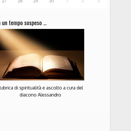
27
28
29
30
1
2
3
n un tempo sospeso …
ubrica di spiritualità e ascolto a cura del
diacono Alessandro