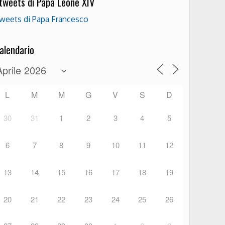
 tweets di Papa Leone XIV
weets di Papa Francesco
alendario
L
M
M
G
V
S
D
30
31
1
2
3
4
5
6
7
8
9
10
11
12
13
14
15
16
17
18
19
20
21
22
23
24
25
26