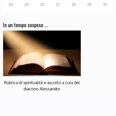
24
25
26
27
28
29
30
In un tempo sospeso …
Rubrica di spiritualità e ascolto a cura del
diacono Alessandro