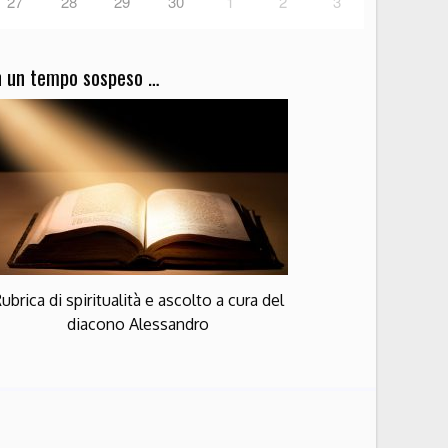
27
28
29
30
1
2
3
n un tempo sospeso …
ubrica di spiritualità e ascolto a cura del
diacono Alessandro