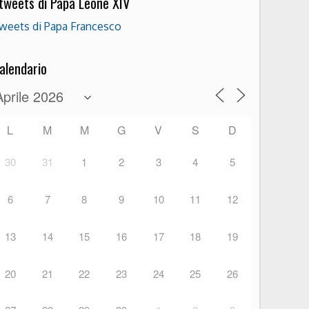
 tweets di Papa Leone XIV
weets di Papa Francesco
alendario
L
M
M
G
V
S
D
30
31
1
2
3
4
5
6
7
8
9
10
11
12
13
14
15
16
17
18
19
20
21
22
23
24
25
26