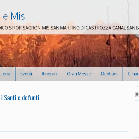
i e Mis
DICO SIROR SAGRON-MIS SAN MARTINO DI CASTROZZA CANAL SAN
eteria
Eventi
Itinerari
Orari Messe
Depliant
Ci ha
M
i Santi e defunti