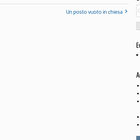
R
Un posto vuoto in chiesa
pe
E
A