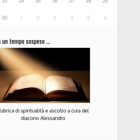
23
24
25
26
27
28
29
30
1
2
3
4
5
6
n un tempo sospeso …
ubrica di spiritualità e ascolto a cura del
diacono Alessandro