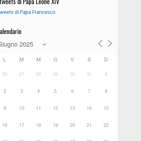
 tweets di Papa Leone XIV
weets di Papa Francesco
alendario
L
M
M
G
V
S
D
26
27
28
29
30
31
1
2
3
4
5
6
7
8
9
10
11
12
13
14
15
16
17
18
19
20
21
22