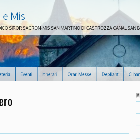
i e Mis
DICO SIROR SAGRON-MIS SAN MARTINO DI CASTROZZA CANAL SAN
eteria
Eventi
Itinerari
Orari Messe
Depliant
Ci ha
M
iero