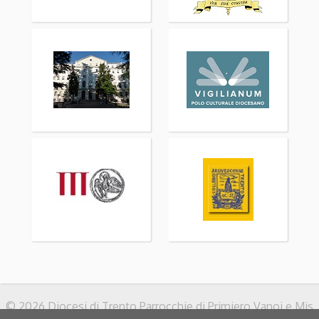
© 2026 Diocesi di Trento Parrocchie di Primiero Vanoi e Mis