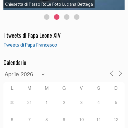
Chiesetta di Passo Rolle Foto Luciana Bettega
I tweets di Papa Leone XIV
Tweets di Papa Francesco
Calendario
L
M
M
G
V
S
D
30
31
1
2
3
4
5
6
7
8
9
10
11
12