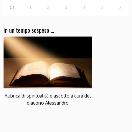
31
1
2
3
4
5
6
In un tempo sospeso …
Rubrica di spiritualità e ascolto a cura del
diacono Alessandro