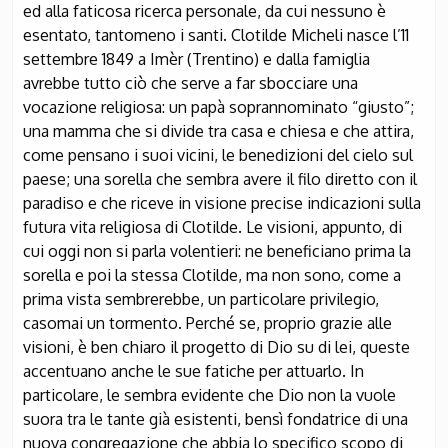
ed alla faticosa ricerca personale, da cui nessuno è
esentato, tantomeno i santi. Clotilde Micheli nasce l’11
settembre 1849 a Imèr (Trentino) e dalla famiglia
avrebbe tutto ciò che serve a far sbocciare una
vocazione religiosa: un papà soprannominato “giusto”;
una mamma che si divide tra casa e chiesa e che attira,
come pensano i suoi vicini, le benedizioni del cielo sul
paese; una sorella che sembra avere il filo diretto con il
paradiso e che riceve in visione precise indicazioni sulla
futura vita religiosa di Clotilde. Le visioni, appunto, di
cui oggi non si parla volentieri: ne beneficiano prima la
sorella e poi la stessa Clotilde, ma non sono, come a
prima vista sembrerebbe, un particolare privilegio,
casomai un tormento. Perché se, proprio grazie alle
visioni, è ben chiaro il progetto di Dio su di lei, queste
accentuano anche le sue fatiche per attuarlo. In
particolare, le sembra evidente che Dio non la vuole
suora tra le tante già esistenti, bensì fondatrice di una
nuova congregazione che abbia lo specifico scopo di