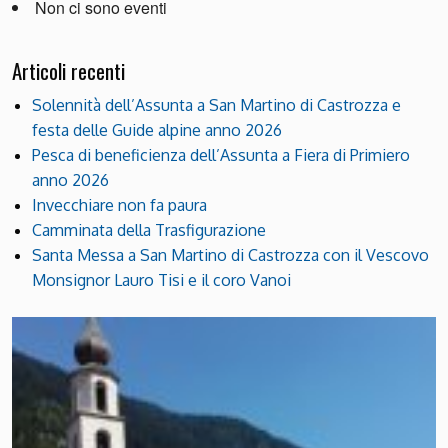
Non ci sono eventi
Articoli recenti
Solennità dell’Assunta a San Martino di Castrozza e
festa delle Guide alpine anno 2026
Pesca di beneficienza dell’Assunta a Fiera di Primiero
anno 2026
Invecchiare non fa paura
Camminata della Trasfigurazione
Santa Messa a San Martino di Castrozza con il Vescovo
Monsignor Lauro Tisi e il coro Vanoi