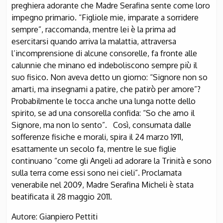
preghiera adorante che Madre Serafina sente come loro
impegno primario. “Figliole mie, imparate a sorridere
sempre”, raccomanda, mentre lei è la prima ad
esercitarsi quando arriva la malattia, attraversa
l’incomprensione di alcune consorelle, fa fronte alle
calunnie che minano ed indeboliscono sempre più il
suo fisico. Non aveva detto un giorno: “Signore non so
amarti, ma insegnami a patire, che patirò per amore”?
Probabilmente le tocca anche una lunga notte dello
spirito, se ad una consorella confida: “So che amo il
Signore, ma non lo sento”. Così, consumata dalle
sofferenze fisiche e morali, spira il 24 marzo 1911,
esattamente un secolo fa, mentre le sue figlie
continuano “come gli Angeli ad adorare la Trinità e sono
sulla terra come essi sono nei cieli”. Proclamata
venerabile nel 2009, Madre Serafina Micheli è stata
beatificata il 28 maggio 2011.
Autore: Gianpiero Pettiti