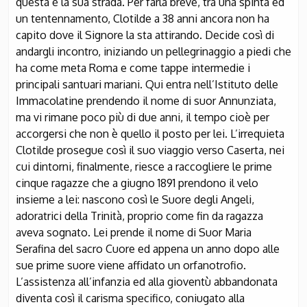
questa è la sua strada. Per farla breve, tra una spinta ed
un tentennamento, Clotilde a 38 anni ancora non ha
capito dove il Signore la sta attirando. Decide così di
andargli incontro, iniziando un pellegrinaggio a piedi che
ha come meta Roma e come tappe intermedie i
principali santuari mariani. Qui entra nell’Istituto delle
Immacolatine prendendo il nome di suor Annunziata,
ma vi rimane poco più di due anni, il tempo cioè per
accorgersi che non è quello il posto per lei. L’irrequieta
Clotilde prosegue così il suo viaggio verso Caserta, nei
cui dintorni, finalmente, riesce a raccogliere le prime
cinque ragazze che a giugno 1891 prendono il velo
insieme a lei: nascono così le Suore degli Angeli,
adoratrici della Trinità, proprio come fin da ragazza
aveva sognato. Lei prende il nome di Suor Maria
Serafina del sacro Cuore ed appena un anno dopo alle
sue prime suore viene affidato un orfanotrofio.
L’assistenza all’infanzia ed alla gioventù abbandonata
diventa così il carisma specifico, coniugato alla