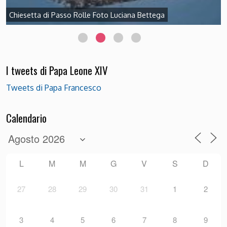
Chiesetta di Passo Rolle Foto Luciana Bettega
I tweets di Papa Leone XIV
Tweets di Papa Francesco
Calendario
L
M
M
G
V
S
D
27
28
29
30
31
1
2
3
4
5
6
7
8
9