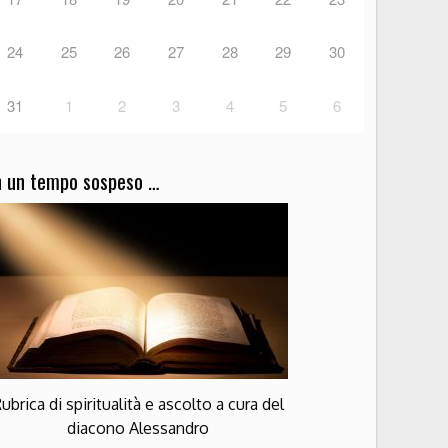
24
25
26
27
28
29
30
31
1
2
3
4
5
6
n un tempo sospeso …
ubrica di spiritualità e ascolto a cura del
diacono Alessandro