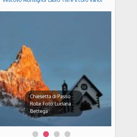
Vescovo Monsignor Lauro Tisi e il coro Vanoi
Chiesetta di Passo
Rolle Foto Luciana
Bettega