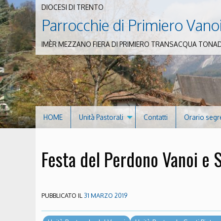
DIOCESI DI TRENTO
Parrocchie di Primiero Vano
IMÈR MEZZANO FIERA DI PRIMIERO TRANSACQUA TONA
HOME
Unità Pastorali
Contatti
Orario segr
Festa del Perdono Vanoi e 
PUBBLICATO IL
31 MARZO 2019