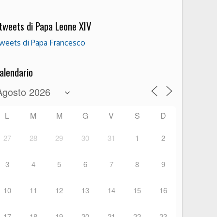
 tweets di Papa Leone XIV
weets di Papa Francesco
alendario
L
M
M
G
V
S
D
27
28
29
30
31
1
2
3
4
5
6
7
8
9
10
11
12
13
14
15
16
17
18
19
20
21
22
23