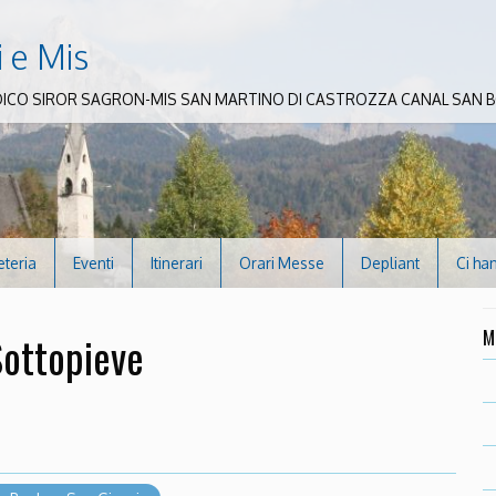
i e Mis
DICO SIROR SAGRON-MIS SAN MARTINO DI CASTROZZA CANAL SAN
eteria
Eventi
Itinerari
Orari Messe
Depliant
Ci ha
M
Sottopieve