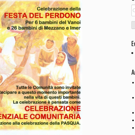
R
pe
E
A