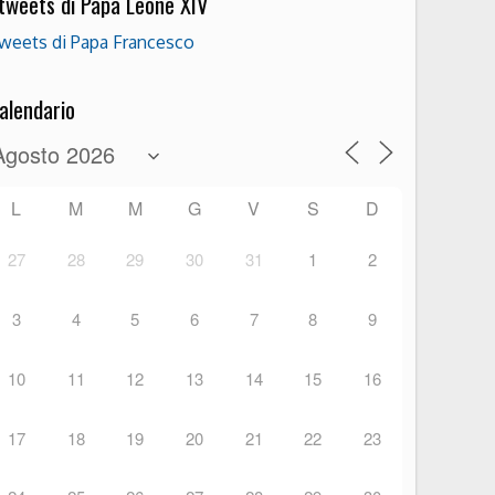
 tweets di Papa Leone XIV
weets di Papa Francesco
alendario
L
M
M
G
V
S
D
27
28
29
30
31
1
2
3
4
5
6
7
8
9
10
11
12
13
14
15
16
17
18
19
20
21
22
23