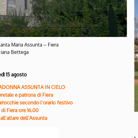
Santa Maria Assunta – Fiera
ciana Bettega
dì 15 agosto
ADONNA ASSUNTA IN CIELO
pretale e patrona di Fiera
rrocchie secondo l’orario festivo
 di Fiera ore 16.00
ll’altare dell’Assunta