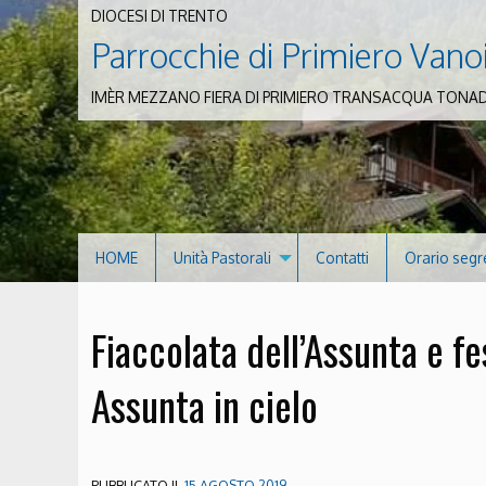
DIOCESI DI TRENTO
Parrocchie di Primiero Vano
IMÈR MEZZANO FIERA DI PRIMIERO TRANSACQUA TONA
HOME
Unità Pastorali
Contatti
Orario segr
Fiaccolata dell’Assunta e f
Assunta in cielo
PUBBLICATO IL
15 AGOSTO 2019