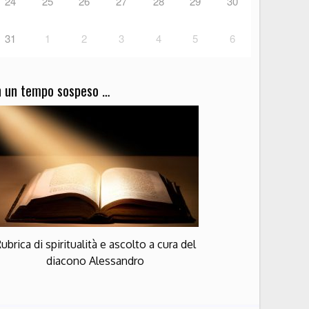
24
25
26
27
28
29
30
31
1
2
3
4
5
6
n un tempo sospeso …
ubrica di spiritualità e ascolto a cura del
diacono Alessandro