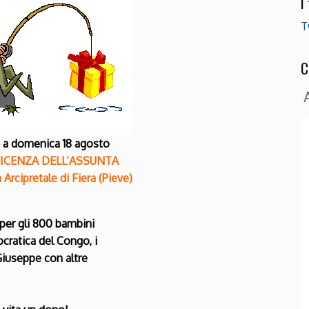
I
T
C
4 a domenica 18 agosto
FICENZA DELL’ASSUNTA
 Arcipretale di Fiera (Pieve)
 per gli 800 bambini
cratica del Congo, i
Giuseppe con altre