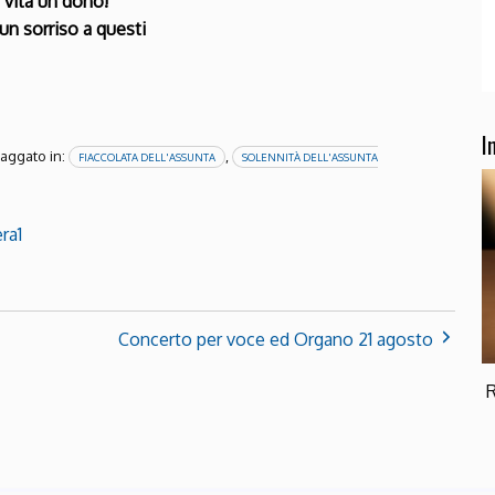
a vita un dono!
un sorriso a questi
I
aggato in:
,
FIACCOLATA DELL'ASSUNTA
SOLENNITÀ DELL'ASSUNTA
ra1
Concerto per voce ed Organo 21 agosto
R