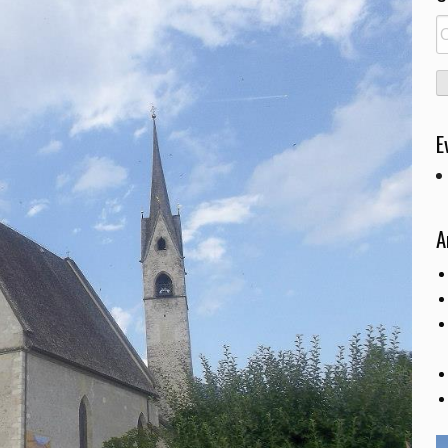
R
pe
E
A