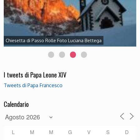
Chiesetta di Passo Rolle Foto Luciana Bettega
I tweets di Papa Leone XIV
Tweets di Papa Francesco
Calendario
L
M
M
G
V
S
D