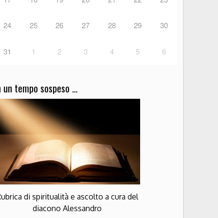
24
25
26
27
28
29
30
31
1
2
3
4
5
6
n un tempo sospeso …
ubrica di spiritualità e ascolto a cura del
diacono Alessandro