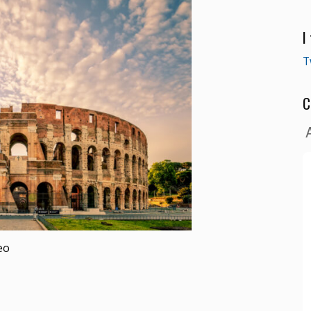
I
T
C
eo