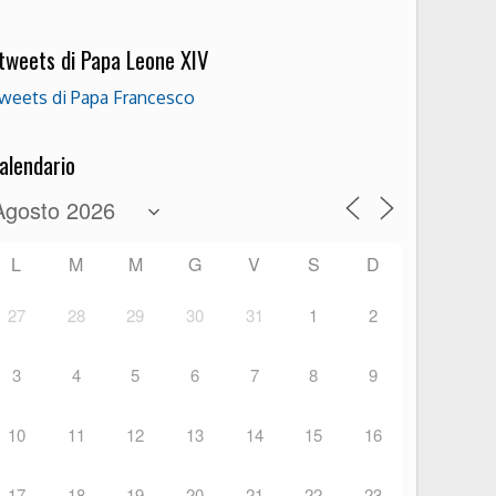
 tweets di Papa Leone XIV
weets di Papa Francesco
alendario
L
M
M
G
V
S
D
27
28
29
30
31
1
2
3
4
5
6
7
8
9
10
11
12
13
14
15
16
17
18
19
20
21
22
23