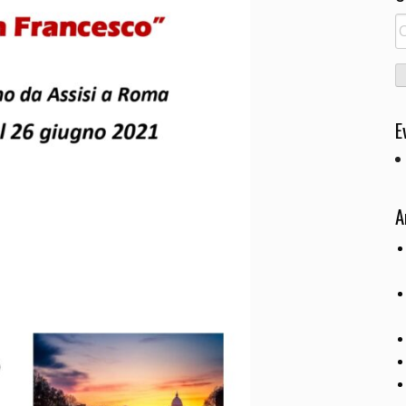
R
pe
E
A