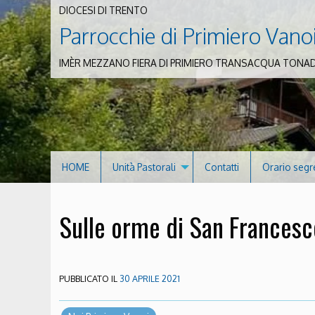
DIOCESI DI TRENTO
Parrocchie di Primiero Vano
IMÈR MEZZANO FIERA DI PRIMIERO TRANSACQUA TONA
HOME
Unità Pastorali
Contatti
Orario segr
Sulle orme di San Frances
PUBBLICATO IL
30 APRILE 2021