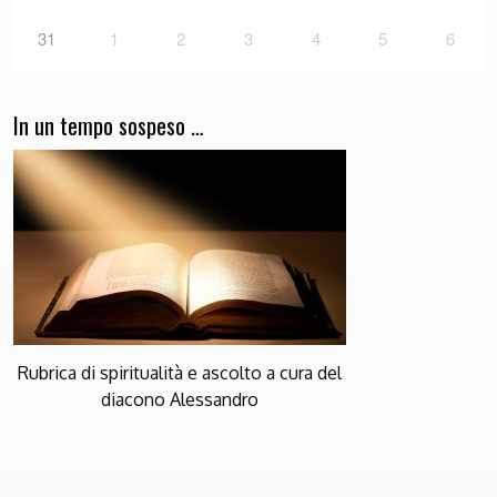
31
1
2
3
4
5
6
In un tempo sospeso …
Rubrica di spiritualità e ascolto a cura del
diacono Alessandro