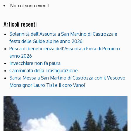
Non ci sono eventi
Articoli recenti
Solennità dell’Assunta a San Martino di Castrozza e
festa delle Guide alpine anno 2026
Pesca di beneficienza dell’Assunta a Fiera di Primiero
anno 2026
Invecchiare non fa paura
Camminata della Trasfigurazione
Santa Messa a San Martino di Castrozza con il Vescovo
Monsignor Lauro Tisi e il coro Vanoi