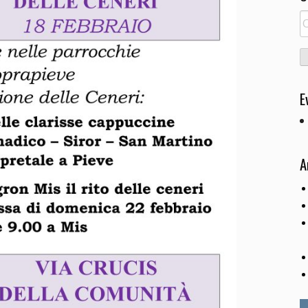
R
pe
E
A