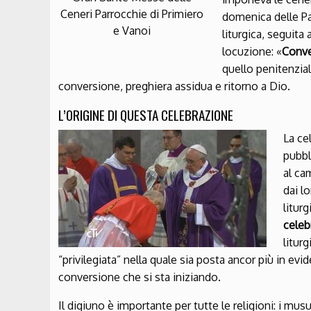
Ceneri Parrocchie di Primiero
domenica delle Pa
e Vanoi
liturgica, seguita 
locuzione: «
Conve
quello penitenzia
conversione, preghiera assidua e ritorno a Dio.
L’ORIGINE DI QUESTA CELEBRAZIONE
La ce
pubbli
al ca
dai l
liturg
celeb
litur
“privilegiata” nella quale sia posta ancor più in e
conversione che si sta iniziando.
Il digiuno è importante per tutte le religioni: i mu