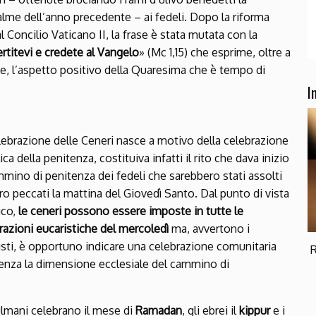
lme dell’anno precedente – ai fedeli. Dopo la riforma
al Concilio Vaticano II, la frase è stata mutata con la
rtitevi e credete al Vangelo
» (Mc 1,15) che esprime, oltre a
le, l’aspetto positivo della Quaresima che è tempo di
I
lebrazione delle Ceneri nasce a motivo della celebrazione
ca della penitenza, costituiva infatti il rito che dava inizio
mmino di penitenza dei fedeli che sarebbero stati assolti
oro peccati la mattina del Giovedì Santo. Dal punto di vista
ico,
le ceneri possono essere imposte in tutte le
razioni eucaristiche del mercoledì
ma, avvertono i
gisti, è opportuno indicare una celebrazione comunitaria
R
videnza la dimensione ecclesiale del cammino di
sulmani celebrano il mese di
Ramadan
, gli ebrei il
kippur
e i