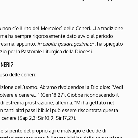
non c’è il rito del Mercoledì delle Ceneri. «La tradizione
 ma ha sempre rigorosamente dato avvio al periodo
resima, appunto,
in capite quadragesimae
», ha spiegato
o per la Pastorale Liturgica della Diocesi.
ENERI?
’uso delle ceneri:
dizione dell’uomo. Abramo rivolgendosi a Dio dice: “Vedi
olvere e cenere…” (Gen 18,27). Giobbe riconoscendo il
di estrema prostrazione, afferma: “Mi ha gettato nel
 tanti altri passi biblici può essere riscontrata questa
nere (Sap 2,3; Sir 10,9; Sir 17,27).
he si pente del proprio agire malvagio e decide di