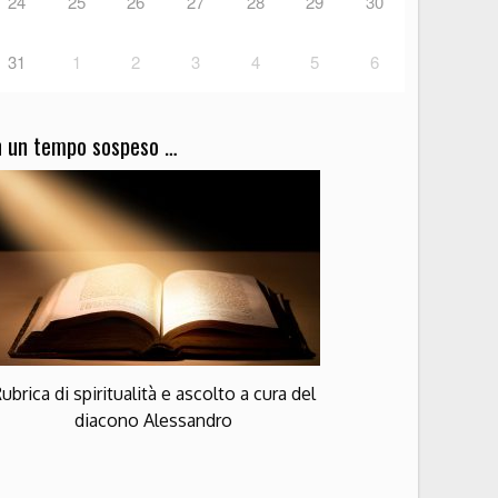
24
25
26
27
28
29
30
31
1
2
3
4
5
6
n un tempo sospeso …
ubrica di spiritualità e ascolto a cura del
diacono Alessandro