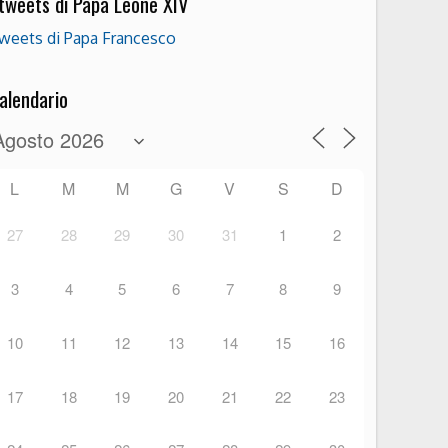
 tweets di Papa Leone XIV
weets di Papa Francesco
alendario
L
M
M
G
V
S
D
27
28
29
30
31
1
2
3
4
5
6
7
8
9
10
11
12
13
14
15
16
17
18
19
20
21
22
23