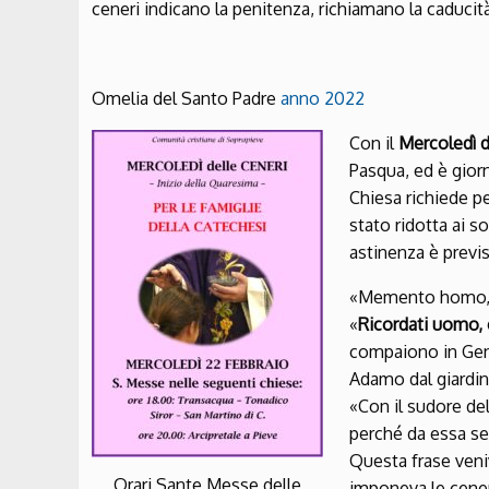
ceneri indicano la penitenza, richiamano la caducità
Omelia del Santo Padre
anno 2022
Con il
Mercoledì d
Pasqua, ed è giorn
Chiesa richiede pe
stato ridotta ai s
astinenza è previs
«Memento homo, qu
«
Ricordati uomo, c
compaiono in Gene
Adamo dal giardino
«Con il sudore del
perché da essa sei
Questa frase veniv
Orari Sante Messe delle
imponeva le cener