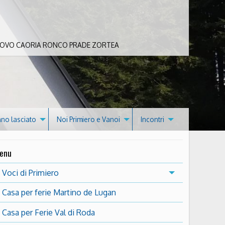
 BOVO CAORIA RONCO PRADE ZORTEA
nno lasciato
Noi Primiero e Vanoi
Incontri
enu
Voci di Primiero
Casa per ferie Martino de Lugan
Casa per Ferie Val di Roda