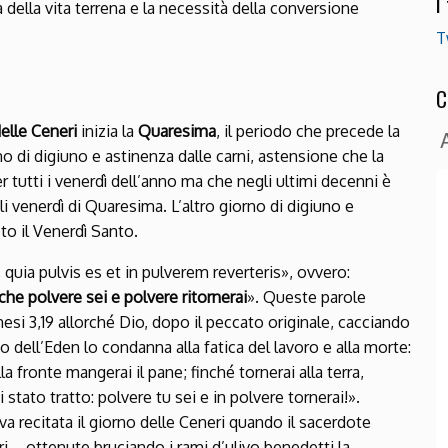
I
 della vita terrena e la necessità della conversione
T
C
elle Ceneri
inizia la
Quaresima
, il periodo che precede la
o di digiuno e astinenza dalle carni, astensione che la
r tutti i venerdì dell’anno ma che negli ultimi decenni è
oli venerdì di Quaresima. L’altro giorno di digiuno e
to il Venerdì Santo.
ia pulvis es et in pulverem reverteris», ovvero:
he polvere sei e polvere ritornerai
». Queste parole
si 3,19 allorché Dio, dopo il peccato originale, cacciando
 dell’Eden lo condanna alla fatica del lavoro e alla morte:
la fronte mangerai il pane; finché tornerai alla terra,
 stato tratto: polvere tu sei e in polvere tornerai!».
a recitata il giorno delle Ceneri quando il sacerdote
i – ottenute bruciando i rami d’ulivo benedetti la