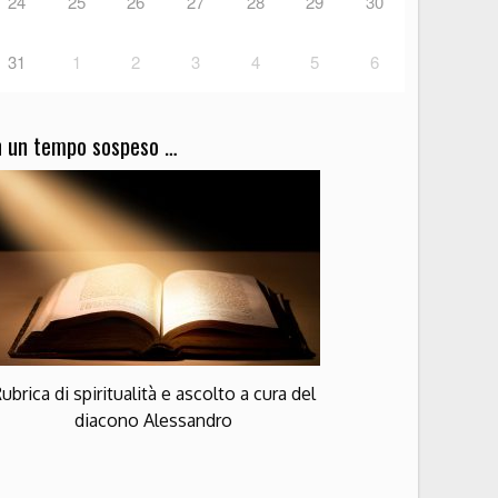
24
25
26
27
28
29
30
31
1
2
3
4
5
6
n un tempo sospeso …
ubrica di spiritualità e ascolto a cura del
diacono Alessandro