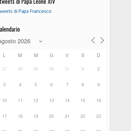
 tweets di Papa Leone XIV
weets di Papa Francesco
alendario
L
M
M
G
V
S
D
27
28
29
30
31
1
2
3
4
5
6
7
8
9
10
11
12
13
14
15
16
17
18
19
20
21
22
23