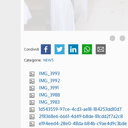
Condividi
Categorie:
NEWS
IMG_3993
IMG_3992
IMG_3991
IMG_3988
IMG_3983
1d543559-97ce-4cd3-ae18-184253dd10d7
2f8368e6-6661-4d49-b8de-81cdd2f7a2c8
e194eed4-28e0-48da-b84b-c9ae4d9c3bde