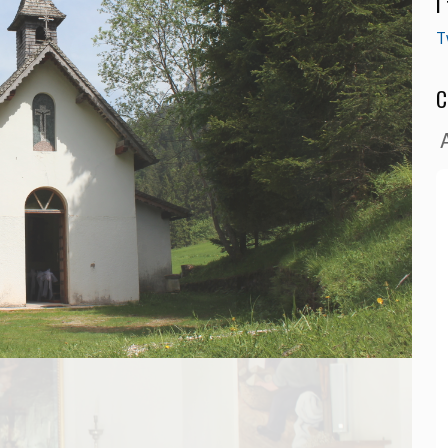
I
T
C