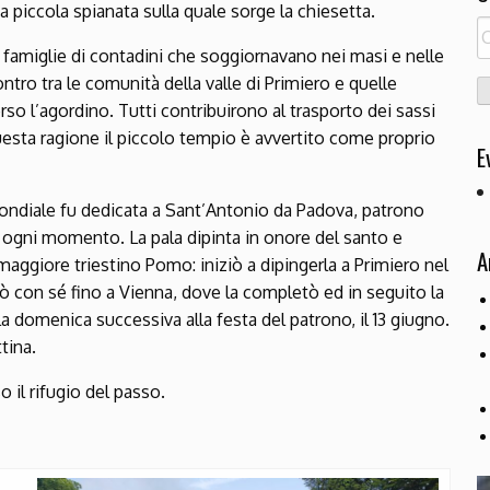
 piccola spianata sulla quale sorge la chiesetta.
R
 famiglie di contadini che soggiornavano nei masi e nelle
pe
ontro tra le comunità della valle di Primiero e quelle
verso l’agordino. Tutti contribuirono al trasporto dei sassi
questa ragione il piccolo tempio è avvertito come proprio
E
mondiale fu dedicata a Sant’Antonio da Padova, patrono
n ogni momento. La pala dipinta in onore del santo e
A
maggiore triestino Pomo: iniziò a dipingerla a Primiero nel
tò con sé fino a Vienna, dove la completò ed in seguito la
a domenica successiva alla festa del patrono, il 13 giugno.
tina.
o il rifugio del passo.