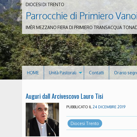
DIOCESI DI TRENTO
Parrocchie di Primiero Vano
IMÈR MEZZANO FIERA DI PRIMIERO TRANSACQUA TONA
HOME
Unità Pastorali
Contatti
Orario segr
Auguri dall Arcivescovo Lauro Tisi
PUBBLICATO IL
24 DICEMBRE 2019
Diocesi Trento