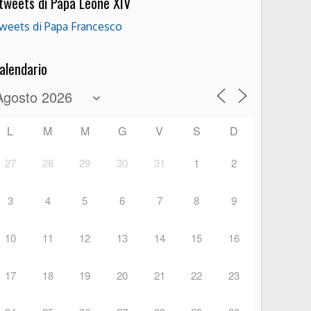
 tweets di Papa Leone XIV
weets di Papa Francesco
alendario
L
M
M
G
V
S
D
27
28
29
30
31
1
2
3
4
5
6
7
8
9
10
11
12
13
14
15
16
17
18
19
20
21
22
23