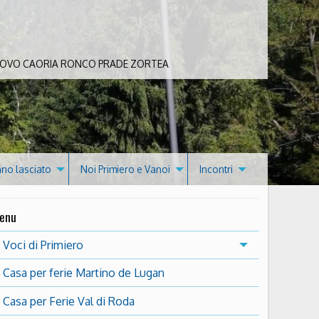
 BOVO CAORIA RONCO PRADE ZORTEA
nno lasciato
Noi Primiero e Vanoi
Incontri
enu
Voci di Primiero
Casa per ferie Martino de Lugan
Casa per Ferie Val di Roda