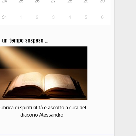
24
25
26
27
28
29
30
31
1
2
3
4
5
6
n un tempo sospeso …
ubrica di spiritualità e ascolto a cura del
diacono Alessandro