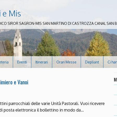
i e Mis
DICO SIROR SAGRON-MIS SAN MARTINO DI CASTROZZA CANAL SAN
eteria
Eventi
Itinerari
Orari Messe
Depliant
Ci ha
M
Primiero e Vanoi
ttini parrocchiali delle varie Unità Pastorali. Vuoi ricevere
i posta elettronica il bollettino in modo da…