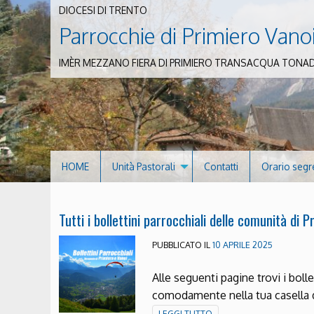
DIOCESI DI TRENTO
Parrocchie di Primiero Vano
IMÈR MEZZANO FIERA DI PRIMIERO TRANSACQUA TONA
HOME
Unità Pastorali
Contatti
Orario segr
Tutti i bollettini parrocchiali delle comunità di 
PUBBLICATO IL
10 APRILE 2025
Alle seguenti pagine trovi i bolle
comodamente nella tua casella d
LEGGI TUTTO