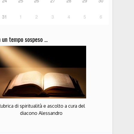
24
25
26
27
28
29
30
31
1
2
3
4
5
6
n un tempo sospeso …
ubrica di spiritualità e ascolto a cura del
diacono Alessandro