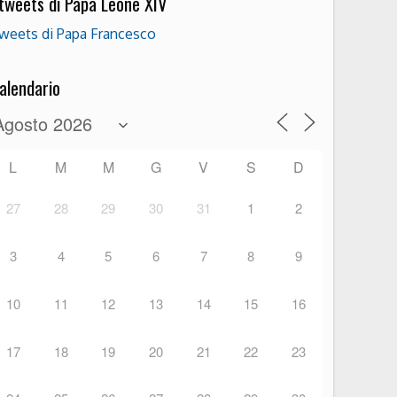
 tweets di Papa Leone XIV
weets di Papa Francesco
alendario
L
M
M
G
V
S
D
27
28
29
30
31
1
2
3
4
5
6
7
8
9
10
11
12
13
14
15
16
17
18
19
20
21
22
23