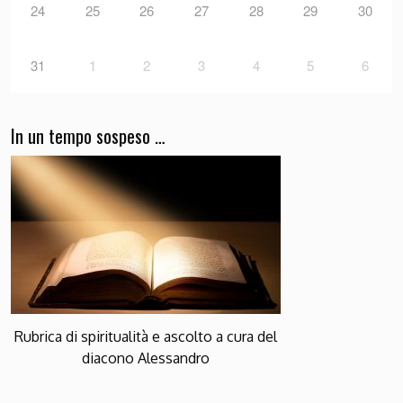
24
25
26
27
28
29
30
31
1
2
3
4
5
6
In un tempo sospeso …
Rubrica di spiritualità e ascolto a cura del
diacono Alessandro