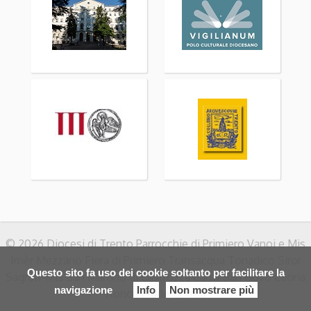
© 2026 Diocesi di Trento Parrocchie di Primiero Vanoi e Mis
Imèr Mezzano Fiera di Primiero Transacqua Tonadico Siror
Questo sito fa uso dei cookie soltanto per facilitare la
Sagron-Mis San Martino di Castrozza Canal San Bovo Caoria
navigazione
Info
Non mostrare più
Ronco Prade Zortea