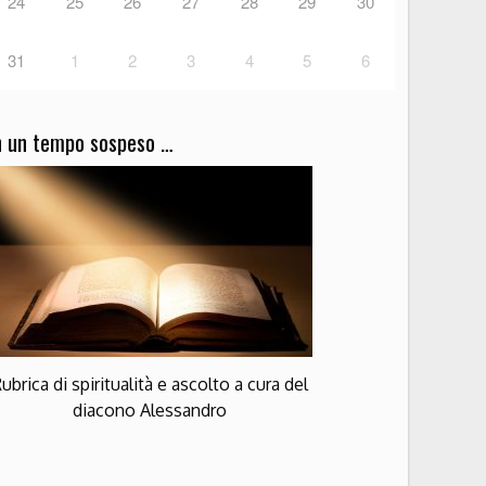
24
25
26
27
28
29
30
31
1
2
3
4
5
6
n un tempo sospeso …
ubrica di spiritualità e ascolto a cura del
diacono Alessandro