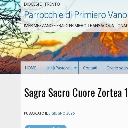
DIOCESI DI TRENTO
Parrocchie di Primiero Vano
IMÈR MEZZANO FIERA DI PRIMIERO TRANSACQUA TONA
HOME
Unità Pastorali
Contatti
Orario segr
Sagra Sacro Cuore Zortea 
PUBBLICATO IL
5 GIUGNO 2026