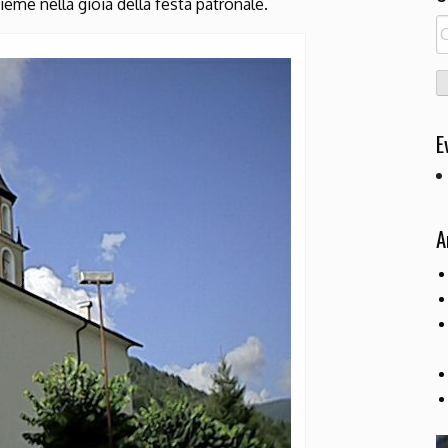
ieme nella gioia della festa patronale.
R
pe
E
A