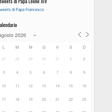
 tweets di Papa Leone XIV
weets di Papa Francesco
alendario
L
M
M
G
V
S
D
27
28
29
30
31
1
2
3
4
5
6
7
8
9
10
11
12
13
14
15
16
17
18
19
20
21
22
23