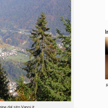
I
R
ine dal sito Vanoi.it