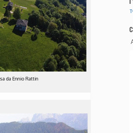
I
T
C
sa da Ennio Rattin