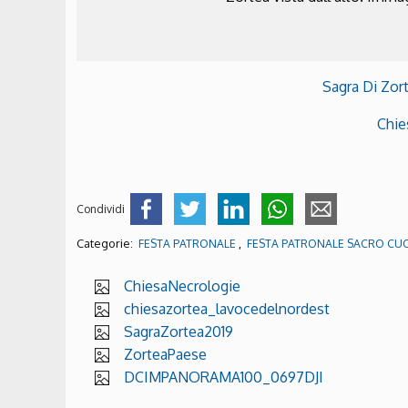
Sagra Di Zort
Chie
Condividi
Categorie:
,
FESTA PATRONALE
FESTA PATRONALE SACRO CUO
ChiesaNecrologie
chiesazortea_lavocedelnordest
SagraZortea2019
ZorteaPaese
DCIMPANORAMA100_0697DJI