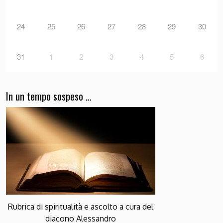
24
25
26
27
28
29
30
31
1
2
3
4
5
6
In un tempo sospeso …
Rubrica di spiritualità e ascolto a cura del
diacono Alessandro