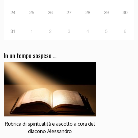
24
25
26
27
28
29
30
31
1
2
3
4
5
6
In un tempo sospeso …
Rubrica di spiritualità e ascolto a cura del
diacono Alessandro