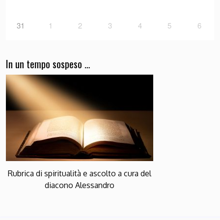
31
1
2
3
4
5
6
In un tempo sospeso …
Rubrica di spiritualità e ascolto a cura del
diacono Alessandro