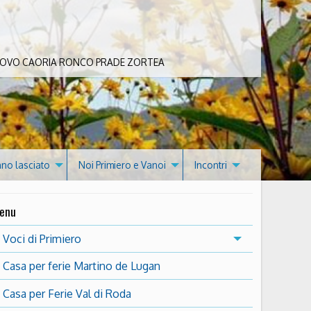
 BOVO CAORIA RONCO PRADE ZORTEA
nno lasciato
Noi Primiero e Vanoi
Incontri
enu
Voci di Primiero
Casa per ferie Martino de Lugan
Casa per Ferie Val di Roda