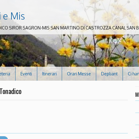
i e Mis
DICO SIROR SAGRON-MIS SAN MARTINO DI CASTROZZA CANAL SAN
eteria
Eventi
Itinerari
Orari Messe
Depliant
Ci ha
 Tonadico
M