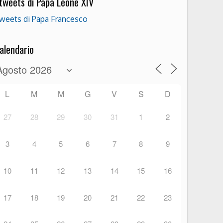
 tweets di Papa Leone XIV
weets di Papa Francesco
alendario
L
M
M
G
V
S
D
27
28
29
30
31
1
2
3
4
5
6
7
8
9
10
11
12
13
14
15
16
17
18
19
20
21
22
23