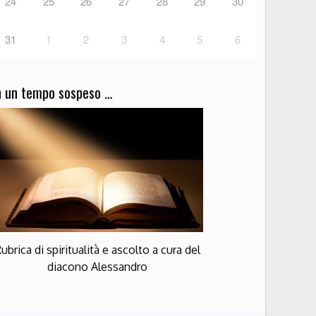
24
25
26
27
28
29
30
31
1
2
3
4
5
6
n un tempo sospeso …
ubrica di spiritualità e ascolto a cura del
diacono Alessandro